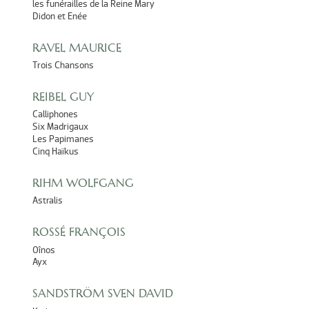
les funérailles de la Reine Mary
Didon et Enée
RAVEL MAURICE
Trois Chansons
REIBEL GUY
Calliphones
Six Madrigaux
Les Papimanes
Cinq Haïkus
RIHM WOLFGANG
Astralis
ROSSÉ FRANÇOIS
Oînos
Ayx
SANDSTRÖM SVEN DAVID