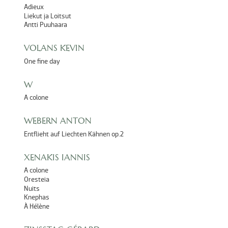
Adieux
Liekut ja Loitsut
Antti Puuhaara
VOLANS KEVIN
One fine day
W
A colone
WEBERN ANTON
Entflieht auf Liechten Kähnen op.2
XENAKIS IANNIS
A colone
Oresteia
Nuits
Knephas
À Hélène