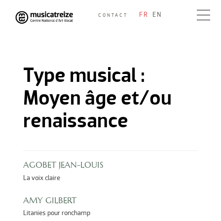
Skip
FR
EN
CONTACT
to
Musicatreize
Ensemble vocal dirigé par Roland Hayrabedian
content
Type musical :
Moyen âge et/ou
renaissance
AGOBET JEAN-LOUIS
La voix claire
AMY GILBERT
Litanies pour ronchamp