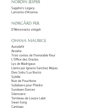
NORDIN JESPER
Sappho’s Legacy
Lamento d’Arianna
NØRGÅRD PER
D’Monstrantz vöögeli
OHANA MAURICE
Autodafé
Avoaha
Trois contes de l’honorable fleur
L’Office des Oracles
Lys de Madrigaux
Llanto por Ignacio Sanchez Mejias
Dies Solis/Lux Noctis
Sybille
Nuit de Pouchkine
Syllabaire pour Phèdre
Sundown Dances
Silenciaire
Tombeau de Louize Labé
Swan Song
Cantigas