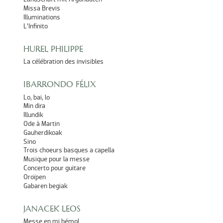
Missa Brevis
Illuminations
L’Infinito
HUREL PHILIPPE
La célébration des invisibles
IBARRONDO FÉLIX
Lo, bai, lo
Min dira
Illundik
Ode à Martin
Gauherdikoak
Sino
Trois choeurs basques a capella
Musique pour la messe
Concerto pour guitare
Oroïpen
Gabaren begiak
JANACEK LEOS
Messe en mi bémol