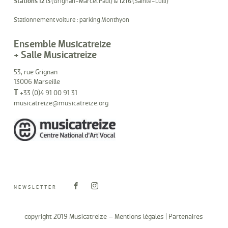
Stations 1213
(Grignan-Marcel Paul) &
1216
(Sainte-Lulli)
Stationnement voiture : parking Monthyon
Ensemble Musicatreize
+ Salle Musicatreize
53, rue Grignan
13006 Marseille
T
+33 (0)4 91 00 91 31
musicatreize@musicatreize.org
NEWSLETTER
copyright 2019 Musicatreize –
Mentions légales
|
Partenaires