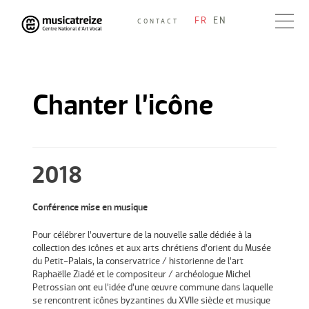
Skip
FR
EN
CONTACT
to
Musicatreize
Ensemble vocal dirigé par Roland Hayrabedian
content
Chanter l’icône
2018
Conférence mise en musique
Pour célébrer l’ouverture de la nouvelle salle dédiée à la
collection des icônes et aux arts chrétiens d’orient du Musée
du Petit-Palais, la conservatrice / historienne de l’art
Raphaëlle Ziadé et le compositeur / archéologue Michel
Petrossian ont eu l’idée d’une œuvre commune dans laquelle
se rencontrent icônes byzantines du XVIIe siècle et musique