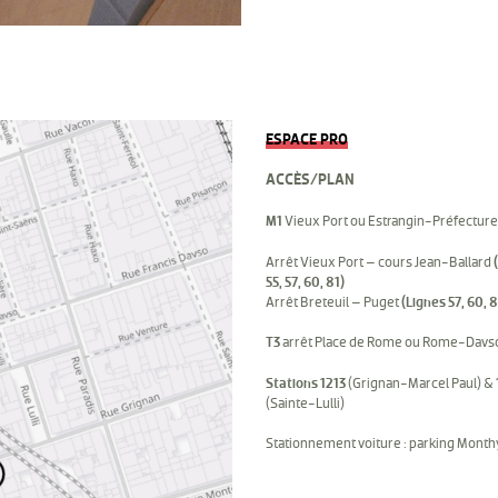
ESPACE PRO
ACCÈS/PLAN
M1
Vieux Port ou Estrangin-Préfecture
Arrêt Vieux Port – cours Jean-Ballard
55, 57, 60, 81)
Arrêt Breteuil – Puget
(Lignes 57, 60, 8
T3
arrêt Place de Rome ou Rome-Davs
Stations 1213
(Grignan-Marcel Paul) &
(Sainte-Lulli)
Stationnement voiture : parking Mont