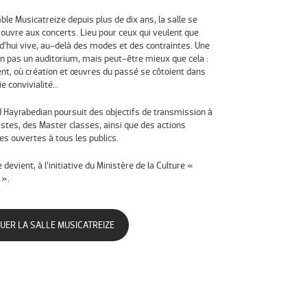
ble Musicatreize depuis plus de dix ans, la salle se
uvre aux concerts. Lieu pour ceux qui veulent que
d’hui vive, au-delà des modes et des contraintes. Une
n pas un auditorium, mais peut-être mieux que cela :
ent, où création et œuvres du passé se côtoient dans
ie convivialité…
Hayrabedian poursuit des objectifs de transmission à
istes, des Master classes, ainsi que des actions
es ouvertes à tous les publics.
 devient, à l’initiative du Ministère de la Culture «
 ».
UER LA SALLE MUSICATREIZE