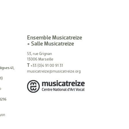
Ensemble Musicatreize
+ Salle Musicatreize
53, rue Grignan
13006 Marseille
T
+33 (0)4 91 00 91 31
(lignes 41,
musicatreize@musicatreize.org
1)
o
1216
hyon