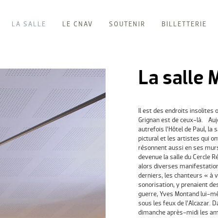
LA SALLE
LE CNAV
SOUTENIR
BILLETTERIE
La salle 
Il est des endroits insolites
Grignan est de ceux-là. Aujou
autrefois l’Hôtel de Paul, la
pictural et les artistes qui 
résonnent aussi en ses murs
devenue la salle du Cercle Rép
alors diverses manifestatio
derniers, les chanteurs « à 
sonorisation, y prenaient de
guerre, Yves Montand lui-mê
sous les feux de l’Alcazar. D
dimanche après-midi les am