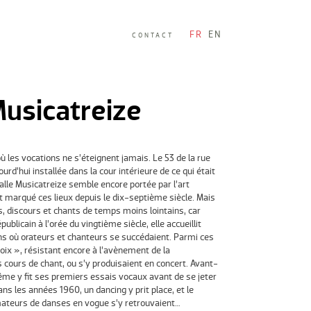
FR
EN
CONTACT
Musicatreize
 où les vocations ne s’éteignent jamais. Le 53 de la rue
rd’hui installée dans la cour intérieure de ce qui était
 salle Musicatreize semble encore portée par l’art
ont marqué ces lieux depuis le dix-septième siècle. Mais
, discours et chants de temps moins lointains, car
ublicain à l’orée du vingtième siècle, elle accueillit
ns où orateurs et chanteurs se succédaient. Parmi ces
voix », résistant encore à l’avènement de la
s cours de chant, ou s’y produisaient en concert. Avant-
me y fit ses premiers essais vocaux avant de se jeter
ans les années 1960, un dancing y prit place, et le
ateurs de danses en vogue s’y retrouvaient…