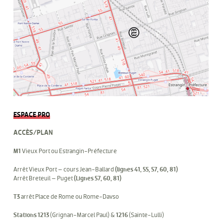
ESPACE PRO
ACCÈS/PLAN
M1
Vieux Port ou Estrangin-Préfecture
Arrêt Vieux Port – cours Jean-Ballard
(lignes 41, 55, 57, 60, 81)
Arrêt Breteuil – Puget
(Lignes 57, 60, 81)
T3
arrêt Place de Rome ou Rome-Davso
Stations 1213
(Grignan-Marcel Paul) &
1216
(Sainte-Lulli)