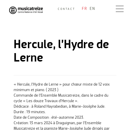
Skip
FR
EN
CONTACT
to
Musicatreize
Ensemble vocal dirigé par Roland Hayrabedian
content
Hercule, l’Hydre de
Lerne
« Hercule, l’Hydre de Lerne » pour chœur mixte de 12 voix
minimum et piano. ( 2023 )
Commande de l’Ensemble Musicatreize, dans le cadre du
cycle « Les douze Travaux d’Hercule ».
Dédicace : à Roland Hayrabedian, à Marie-Josèphe Jude.
Durée : 19 minutes.
Date de Composition : été-automne 2023.
Création: 13 mars 2024 à Draguignan, par l’Ensemble
Musicatreize et la pianiste Marie-Josèphe Jude dirigés par