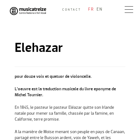
Skip
FR
EN
CONTACT
to
Musicatreize
Ensemble vocal dirigé par Roland Hayrabedian
content
Elehazar
pour douze voix et quatuor de violoncelle.
L’oeuvre est la traduction musicale du livre eponyme de
Michel Tournier.
En 1845, le pasteur le pasteur Eléazar quitte son Irlande
natale pour mener sa famille, chassée par la famine, en
Californie, terre promise.
A la manière de Moïse menant son peuple en pays de Canaan,
partagé entre le Buisson ardent, voix de Yaweh, et les