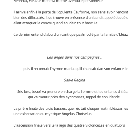
Hébreux, Eléazar mène la même aventure personnelle.
Il arrive enfin à la porte de l’opulente Californie, non sans avoir rencon
bien des difficultés. Il se trouve en présence d’un bandit appelé Josué q
allait attaquer le convoi quand soudain tout bascule.
Ce dernier entend d’abord un cantique psalmodié par la famille d’Eléaz
Les anges dans nos campagnes…
… puis il reconnait l’hymne marial qu’il chantait dan son enfance, l
Salve Regina
Dès lors, Josué va prendre en charge la femme et les enfants d’Eléa
qui va mourir près des sycomores, rappel de son Irlande.
La prière finale des trois basses, que récitait chaque matin Eléazar, e
une exhortation du mystique Angelus Choiselus.
L’ascension finale vers le la aigu des quatre violoncelles en quatuors