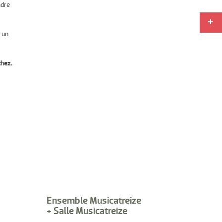
ndre
 un
chez.
Ensemble Musicatreize
+ Salle Musicatreize