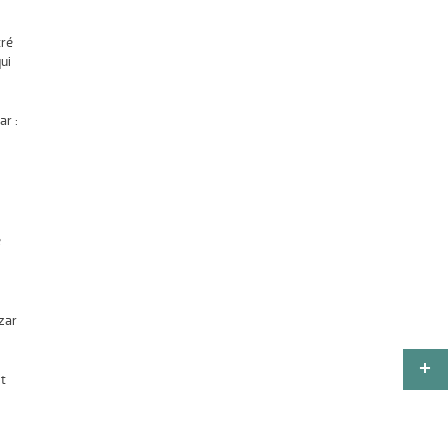
tré
ui
ar :
e
zar
st