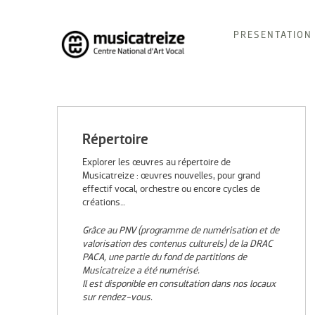
Skip
PRESENTATION
to
content
Musicatreize
Ensemble vocal dirigé par Roland Hayrabedian
Répertoire
Explorer les œuvres au répertoire de
Musicatreize : œuvres nouvelles, pour grand
effectif vocal, orchestre ou encore cycles de
créations…
Grâce au PNV (programme de numérisation et de
valorisation des contenus culturels) de la DRAC
PACA, une partie du fond de partitions de
Musicatreize a été numérisé.
Il est disponible en consultation dans nos locaux
sur rendez-vous.