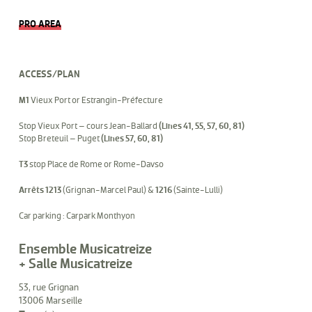
PRO AREA
ACCESS/PLAN
M1
Vieux Port or Estrangin-Préfecture
Stop Vieux Port – cours Jean-Ballard
(Lines 41, 55, 57, 60, 81)
Stop Breteuil – Puget
(Lines 57, 60, 81)
T3
stop Place de Rome or Rome-Davso
Arrêts 1213
(Grignan-Marcel Paul) &
1216
(Sainte-Lulli)
Car parking : Carpark Monthyon
Ensemble Musicatreize
+ Salle Musicatreize
53, rue Grignan
13006 Marseille