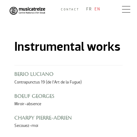
Skip
FR
EN
CONTACT
to
Musicatreize
Ensemble vocal dirigé par Roland Hayrabedian
content
Instrumental works
BERIO LUCIANO
Contrapunctus 19 (de l’Art de la Fugue)
BOEUF GEORGES
Miroir-absence
CHARPY PIERRE-ADRIEN
Secouez-moi