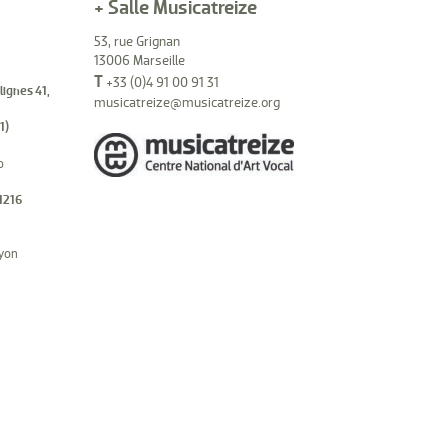
+ Salle Musicatreize
53, rue Grignan
13006 Marseille
T
+33 (0)4 91 00 91 31
(lignes 41,
musicatreize@musicatreize.org
1)
o
1216
hyon