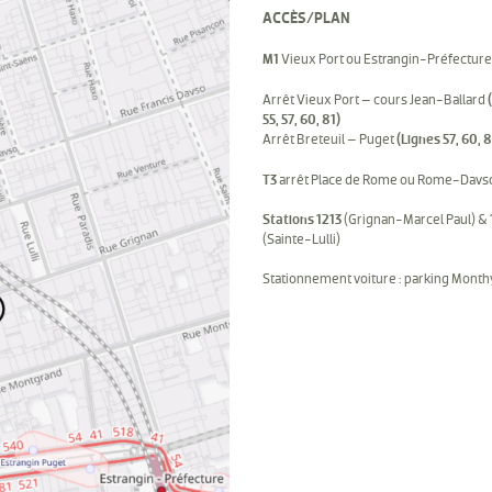
ACCÈS/PLAN
M1
Vieux Port ou Estrangin-Préfecture
Arrêt Vieux Port – cours Jean-Ballard
55, 57, 60, 81)
Arrêt Breteuil – Puget
(Lignes 57, 60, 8
T3
arrêt Place de Rome ou Rome-Davs
Stations 1213
(Grignan-Marcel Paul) &
(Sainte-Lulli)
Stationnement voiture : parking Mont