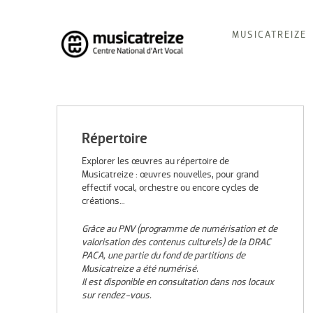
Skip
MUSICATREIZE
to
content
Musicatreize
Ensemble vocal dirigé par Roland Hayrabedian
Répertoire
Explorer les œuvres au répertoire de
Musicatreize : œuvres nouvelles, pour grand
effectif vocal, orchestre ou encore cycles de
créations…
Grâce au PNV (programme de numérisation et de
valorisation des contenus culturels) de la DRAC
PACA, une partie du fond de partitions de
Musicatreize a été numérisé.
Il est disponible en consultation dans nos locaux
sur rendez-vous.