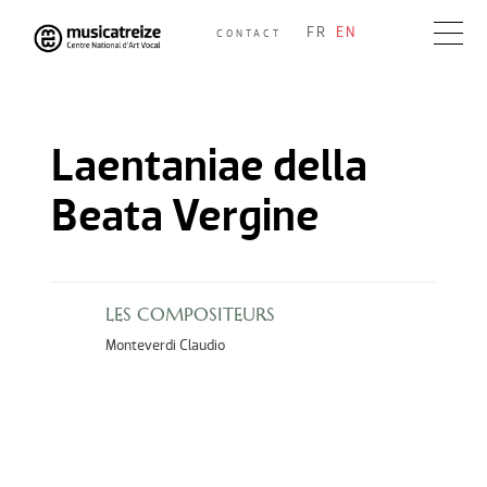
Skip
FR
EN
CONTACT
to
Musicatreize
Ensemble vocal dirigé par Roland Hayrabedian
content
Laentaniae della
Beata Vergine
LES COMPOSITEURS
Monteverdi Claudio