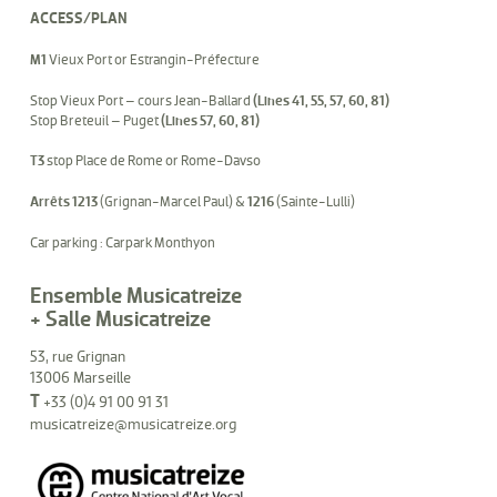
ACCESS/PLAN
M1
Vieux Port or Estrangin-Préfecture
Stop Vieux Port – cours Jean-Ballard
(Lines 41, 55, 57, 60, 81)
Stop Breteuil – Puget
(Lines 57, 60, 81)
T3
stop Place de Rome or Rome-Davso
Arrêts 1213
(Grignan-Marcel Paul) &
1216
(Sainte-Lulli)
Car parking : Carpark Monthyon
Ensemble Musicatreize
+ Salle Musicatreize
53, rue Grignan
13006 Marseille
T
+33 (0)4 91 00 91 31
musicatreize@musicatreize.org