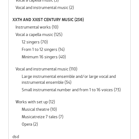
Vocal a capella music
(5)
Vocal and instrumental music
(2)
XXTH AND XXIST CENTURY MUSIC
(256)
Instrumental works
(10)
Vocal a capella music
(125)
12 singers
(70)
From 1 to 12 singers
(14)
Minimum 16 singers
(40)
Vocal and instrumental music
(110)
Large instrumental ensemble and/or large vocal and
instrumental ensemble
(34)
Small instrumental number and from 1 to 16 voices
(73)
Works with set up
(12)
Musical theatre
(10)
Musicatreize 7 tales
(7)
Opera
(2)
dsd