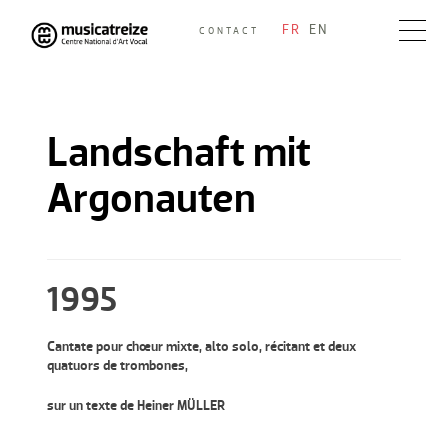
Skip
FR
EN
CONTACT
to
Musicatreize
Ensemble vocal dirigé par Roland Hayrabedian
content
Landschaft mit
Argonauten
1995
Cantate pour chœur mixte, alto solo, récitant et deux
quatuors de trombones,
sur un texte de Heiner MÜLLER