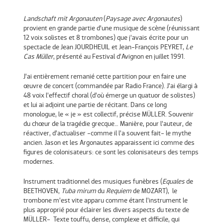
Landschaft mit Argonauten
(
Paysage avec Argonautes
)
provient en grande partie d’une musique de scène (réunissant
12 voix solistes et 8 trombones) que j’avais écrite pour un
spectacle de Jean JOURDHEUIL et Jean-François PEYRET,
Le
Cas Müller
, présenté au Festival d’Avignon en juillet 1991.
J’ai entièrement remanié cette partition pour en faire une
œuvre de concert (commandée par Radio France). J’ai élargi à
48 voix l’effectif choral (d’où émerge un quatuor de solistes)
et lui ai adjoint une partie de récitant. Dans ce long
monologue, le « je » est collectif, précise MÜLLER. Souvenir
du chœur de la tragédie grecque… Manière, pour l’auteur, de
réactiver, d’actualiser -comme il l’a souvent fait- le mythe
ancien. Jason et les Argonautes apparaissent ici comme des
figures de colonisateurs: ce sont les colonisateurs des temps
modernes.
Instrument traditionnel des musiques funèbres (
Equales
de
BEETHOVEN,
Tuba mirum
du
Requiem
de MOZART), le
trombone m’est vite apparu comme étant l’instrument le
plus approprié pour éclairer les divers aspects du texte de
MÜLLER- Texte touffu, dense, complexe et difficile, qui