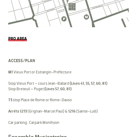
PRO AREA
ACCESS/PLAN
M1
Vieux Port or Estrangin-Préfecture
Stop Vieux Port – cours Jean-Ballard
(Lines 41, 55, 57, 60, 81)
Stop Breteuil – Puget
(Lines 57, 60, 81)
T3
stop Place de Rome or Rome-Davso
Arrêts 1213
(Grignan-Marcel Paul) &
1216
(Sainte-Lulli)
Car parking : Carpark Monthyon