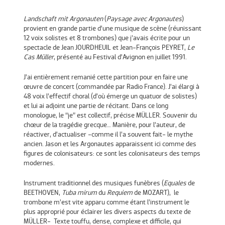
Landschaft mit Argonauten
(
Paysage avec Argonautes
)
provient en grande partie d’une musique de scène (réunissant
12 voix solistes et 8 trombones) que j’avais écrite pour un
spectacle de Jean JOURDHEUIL et Jean-François PEYRET,
Le
Cas Müller
, présenté au Festival d’Avignon en juillet 1991.
J’ai entièrement remanié cette partition pour en faire une
œuvre de concert (commandée par Radio France). J’ai élargi à
48 voix l’effectif choral (d’où émerge un quatuor de solistes)
et lui ai adjoint une partie de récitant. Dans ce long
monologue, le “je” est collectif, précise MÜLLER. Souvenir du
chœur de la tragédie grecque… Manière, pour l’auteur, de
réactiver, d’actualiser -comme il l’a souvent fait- le mythe
ancien. Jason et les Argonautes apparaissent ici comme des
figures de colonisateurs: ce sont les colonisateurs des temps
modernes.
Instrument traditionnel des musiques funèbres (
Equales
de
BEETHOVEN,
Tuba mirum
du
Requiem
de MOZART), le
trombone m’est vite apparu comme étant l’instrument le
plus approprié pour éclairer les divers aspects du texte de
MÜLLER- Texte touffu, dense, complexe et difficile, qui