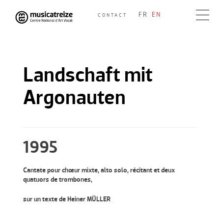
Skip
FR
EN
CONTACT
to
Musicatreize
Ensemble vocal dirigé par Roland Hayrabedian
content
Landschaft mit
Argonauten
1995
Cantate pour chœur mixte, alto solo, récitant et deux
quatuors de trombones,
sur un texte de Heiner MÜLLER