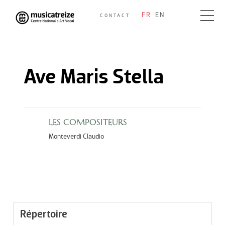
Skip
FR
EN
CONTACT
to
Musicatreize
Ensemble vocal dirigé par Roland Hayrabedian
content
Ave Maris Stella
LES COMPOSITEURS
Monteverdi Claudio
Répertoire