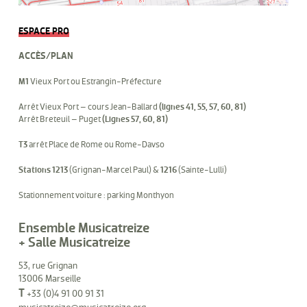
ESPACE PRO
ACCÈS/PLAN
M1
Vieux Port ou Estrangin-Préfecture
Arrêt Vieux Port – cours Jean-Ballard
(lignes 41, 55, 57, 60, 81)
Arrêt Breteuil – Puget
(Lignes 57, 60, 81)
T3
arrêt Place de Rome ou Rome-Davso
Stations 1213
(Grignan-Marcel Paul) &
1216
(Sainte-Lulli)
Stationnement voiture : parking Monthyon
Ensemble Musicatreize
+ Salle Musicatreize
53, rue Grignan
13006 Marseille
T
+33 (0)4 91 00 91 31