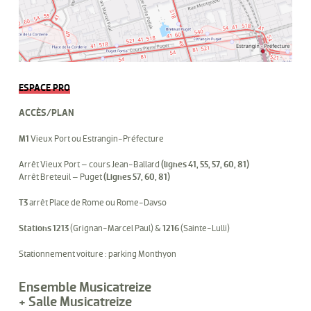
ESPACE PRO
ACCÈS/PLAN
M1
Vieux Port ou Estrangin-Préfecture
Arrêt Vieux Port – cours Jean-Ballard
(lignes 41, 55, 57, 60, 81)
Arrêt Breteuil – Puget
(Lignes 57, 60, 81)
T3
arrêt Place de Rome ou Rome-Davso
Stations 1213
(Grignan-Marcel Paul) &
1216
(Sainte-Lulli)
Stationnement voiture : parking Monthyon
Ensemble Musicatreize
+ Salle Musicatreize