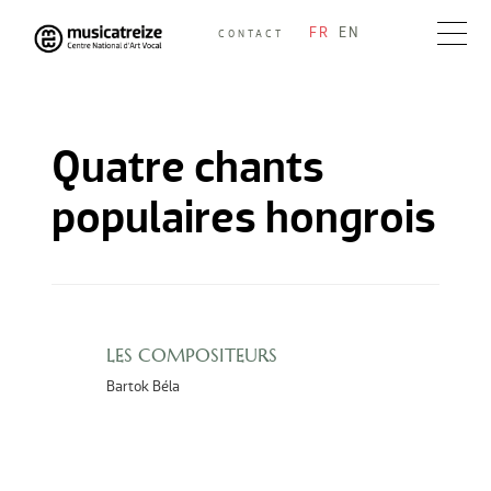
Skip
FR
EN
CONTACT
to
Musicatreize
Ensemble vocal dirigé par Roland Hayrabedian
content
Quatre chants
populaires hongrois
LES COMPOSITEURS
Bartok Béla