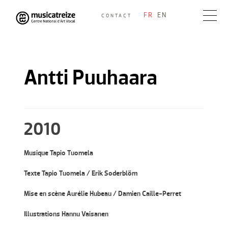
Skip
FR
EN
CONTACT
to
Musicatreize
Ensemble vocal dirigé par Roland Hayrabedian
content
Antti Puuhaara
2010
Musique Tapio Tuomela
Texte Tapio Tuomela / Erik Soderblöm
Mise en scène Aurélie Hubeau / Damien Caille-Perret
Illustrations Hannu Vaisanen