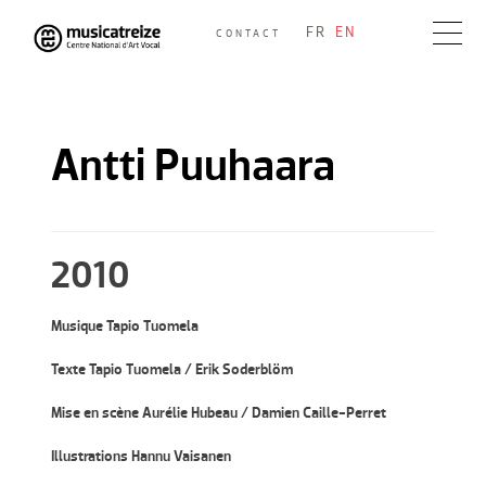
Skip
FR
EN
CONTACT
to
Musicatreize
Ensemble vocal dirigé par Roland Hayrabedian
content
Antti Puuhaara
2010
Musique Tapio Tuomela
Texte Tapio Tuomela / Erik Soderblöm
Mise en scène Aurélie Hubeau / Damien Caille-Perret
Illustrations Hannu Vaisanen