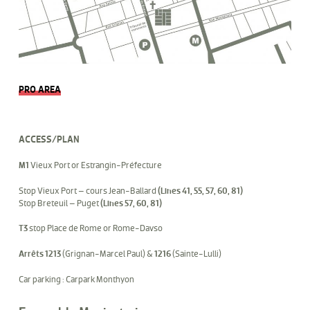
PRO AREA
ACCESS/PLAN
M1
Vieux Port or Estrangin-Préfecture
Stop Vieux Port – cours Jean-Ballard
(Lines 41, 55, 57, 60, 81)
Stop Breteuil – Puget
(Lines 57, 60, 81)
T3
stop Place de Rome or Rome-Davso
Arrêts 1213
(Grignan-Marcel Paul) &
1216
(Sainte-Lulli)
Car parking : Carpark Monthyon