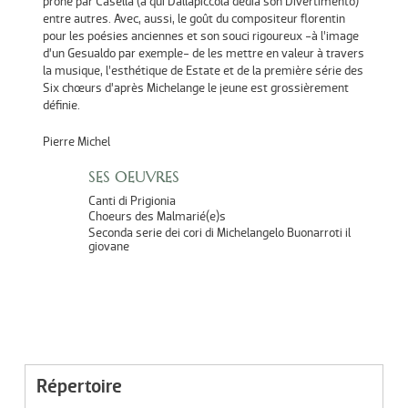
prôné par Casella (à qui Dallapiccola dédia son Divertimento)
entre autres. Avec, aussi, le goût du compositeur florentin
pour les poésies anciennes et son souci rigoureux -à l’image
d’un Gesualdo par exemple- de les mettre en valeur à travers
la musique, l’esthétique de Estate et de la première série des
Six chœurs d’après Michelange le jeune est grossièrement
définie.
Pierre Michel
SES OEUVRES
Canti di Prigionia
Choeurs des Malmarié(e)s
Seconda serie dei cori di Michelangelo Buonarroti il
giovane
Répertoire