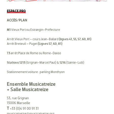
ESPACE PRO
ACCÈS/PLAN
M1
Vieux Port ou Estrangin-Préfecture
Arrêt Vieux Port – cours Jean-Ballard
(lignes 41, 55, 57, 60, 81)
Arrêt Breteuil – Puget
(Lignes 57, 60, 81)
T3
arrêt Place de Rome ou Rome-Davso
Stations 1213
(Grignan-Marcel Paul) &
1216
(Sainte-Lulli)
Stationnement voiture : parking Monthyon
Ensemble Musicatreize
+ Salle Musicatreize
53, rue Grignan
13006 Marseille
T
+33 (0)4 91 00 91 31
musicatreize@musicatreize.org