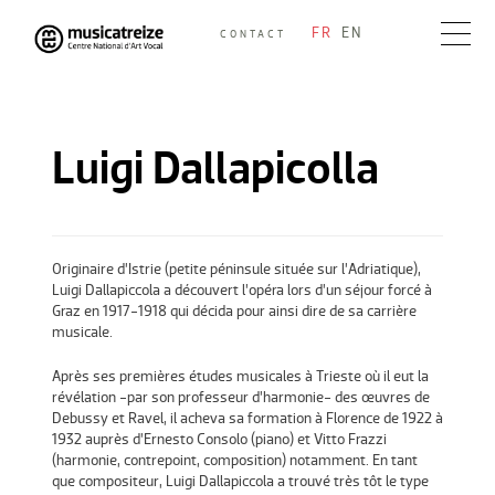
Skip
FR
EN
CONTACT
to
Musicatreize
Ensemble vocal dirigé par Roland Hayrabedian
content
Luigi Dallapicolla
Originaire d’Istrie (petite péninsule située sur l’Adriatique),
Luigi Dallapiccola a découvert l’opéra lors d’un séjour forcé à
Graz en 1917-1918 qui décida pour ainsi dire de sa carrière
musicale.
Après ses premières études musicales à Trieste où il eut la
révélation -par son professeur d’harmonie- des œuvres de
Debussy et Ravel, il acheva sa formation à Florence de 1922 à
1932 auprès d’Ernesto Consolo (piano) et Vitto Frazzi
(harmonie, contrepoint, composition) notamment. En tant
que compositeur, Luigi Dallapiccola a trouvé très tôt le type