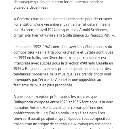
de musique qui devait le stimuler et l’orienter pendant
plusieurs décennies :
« Comme chacun sait, une seule rencontre peut déterminer
l’orientation d’une vie entière. La mienne fut déterminée la
nuit du premier avril 1924 lorsque je vis Arnold Schönberg
diriger son Pierrot lunaire à la Scala Bianca du Palazzo Pitti ».
Les années 1932-1941 coïncident avec les débuts publics du
compositeur -sa Partita pour orchestre et Estate sont joués
en 1933 en Italie, son Divertimento in quatro esercizi est
interprété avec succès sous la direction d’Alfredo Casella en
1935 à Prague, et avec ses prises de position en faveur des
tendances modernes de la musique (ses grands chocs sont
provoqués par l’école de Vienne) et une opposition au
fascisme de plus en plus prononcée.
A une seule exception près, toutes les œuvres que
Dallapiccola compose entre 1925 et 1936 font appel à la voix
humaine. Antoine Goléa avait ainsi remarqué l’une des
prédilections de Luigi Dallapiccola jusqu’à ses dernières
œuvres; il aurait pu ajouter qu’à l’époque, tout compositeur
italien était imprégné de ce retour aux musiques anciennes