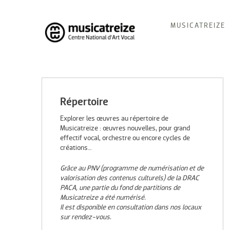
Skip
MUSICATREIZE
to
content
Musicatreize
Ensemble vocal dirigé par Roland Hayrabedian
Répertoire
Explorer les œuvres au répertoire de
Musicatreize : œuvres nouvelles, pour grand
effectif vocal, orchestre ou encore cycles de
créations…
Grâce au PNV (programme de numérisation et de
valorisation des contenus culturels) de la DRAC
PACA, une partie du fond de partitions de
Musicatreize a été numérisé.
Il est disponible en consultation dans nos locaux
sur rendez-vous.