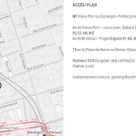
ACCÈS/PLAN
M1
Vieux Port ou Estrangin-Préfecture
Arrêt Vieux Port – cours Jean-Ballard
55, 57, 60, 81)
Arrêt Breteuil – Puget
(Lignes 57, 60, 8
T3
arrêt Place de Rome ou Rome-Davs
Stations 1213
(Grignan-Marcel Paul) &
(Sainte-Lulli)
Stationnement voiture : parking Mont