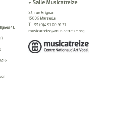
+ Salle Musicatreize
53, rue Grignan
13006 Marseille
T
+33 (0)4 91 00 91 31
(lignes 41,
musicatreize@musicatreize.org
1)
o
1216
hyon