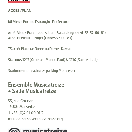
ESPACE PRO
ACCÈS/PLAN
M1
Vieux Port ou Estrangin-Préfecture
Arrêt Vieux Port – cours Jean-Ballard
(lignes 41, 55, 57, 60, 81)
Arrêt Breteuil – Puget
(Lignes 57, 60, 81)
T3
arrêt Place de Rome ou Rome-Davso
Stations 1213
(Grignan-Marcel Paul) &
1216
(Sainte-Lulli)
Stationnement voiture : parking Monthyon
Ensemble Musicatreize
+ Salle Musicatreize
53, rue Grignan
13006 Marseille
T
+33 (0)4 91 00 91 31
musicatreize@musicatreize.org