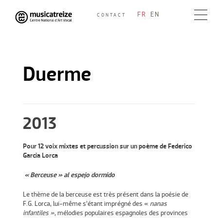
Skip
FR
EN
CONTACT
to
Musicatreize
Ensemble vocal dirigé par Roland Hayrabedian
content
Duerme
2013
Pour 12 voix mixtes et percussion sur un poème de Federico
Garcia Lorca
« Berceuse » al espejo dormido
Le thème de la berceuse est très présent dans la poésie de
F.G. Lorca, lui-même s’étant imprégné des «
nanas
infantiles »
, mélodies populaires espagnoles des provinces