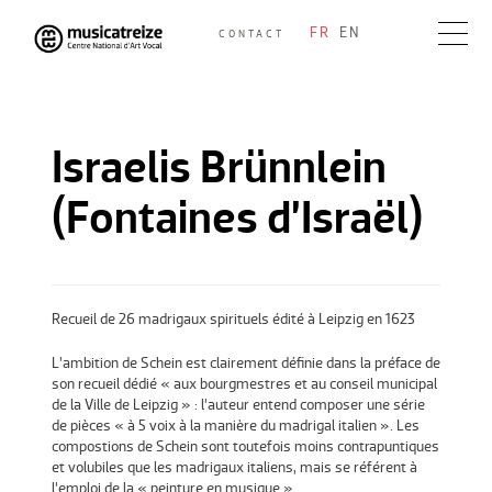
Skip
FR
EN
CONTACT
to
Musicatreize
Ensemble vocal dirigé par Roland Hayrabedian
content
Israelis Brünnlein
(Fontaines d’Israël)
Recueil de 26 madrigaux spirituels édité à Leipzig en 1623
L’ambition de Schein est clairement définie dans la préface de
son recueil dédié « aux bourgmestres et au conseil municipal
de la Ville de Leipzig » : l’auteur entend composer une série
de pièces « à 5 voix à la manière du madrigal italien ». Les
compostions de Schein sont toutefois moins contrapuntiques
et volubiles que les madrigaux italiens, mais se référent à
l’emploi de la « peinture en musique ».