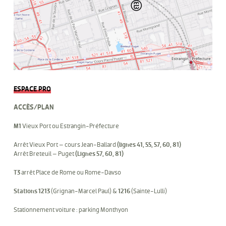
ESPACE PRO
ACCÈS/PLAN
M1
Vieux Port ou Estrangin-Préfecture
Arrêt Vieux Port – cours Jean-Ballard
(lignes 41, 55, 57, 60, 81)
Arrêt Breteuil – Puget
(Lignes 57, 60, 81)
T3
arrêt Place de Rome ou Rome-Davso
Stations 1213
(Grignan-Marcel Paul) &
1216
(Sainte-Lulli)
Stationnement voiture : parking Monthyon