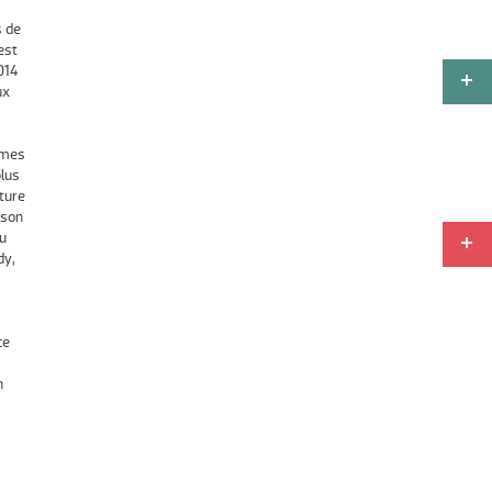
s de
est
014
ux
rmes
plus
ture
 son
du
dy,
ce
n