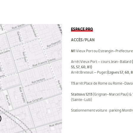
ESPACE PRO
ACCÈS/PLAN
M1
Vieux Port ou Estrangin-Préfecture
Arrêt Vieux Port – cours Jean-Ballard
55, 57, 60, 81)
Arrêt Breteuil – Puget
(Lignes 57, 60, 8
T3
arrêt Place de Rome ou Rome-Davs
Stations 1213
(Grignan-Marcel Paul) &
(Sainte-Lulli)
Stationnement voiture : parking Mont