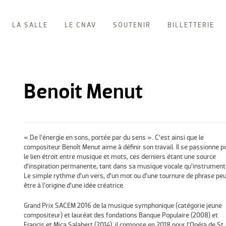
LA SALLE
LE CNAV
SOUTENIR
BILLETTERIE
Benoit Menut
« De l’énergie en sons, portée par du sens ». C’est ainsi que le
compositeur Benoît Menut aime à définir son travail. Il se passionne p
le lien étroit entre musique et mots, ces derniers étant une source
d’inspiration permanente, tant dans sa musique vocale qu’instrument
Le simple rythme d’un vers, d’un mot ou d’une tournure de phrase peu
être à l’origine d’une idée créatrice.
Grand Prix SACEM 2016 de la musique symphonique (catégorie jeune
compositeur) et lauréat des fondations Banque Populaire (2008) et
Francis et Mica Salabert (2014), il compose en 2018 pour l’Opéra de St.