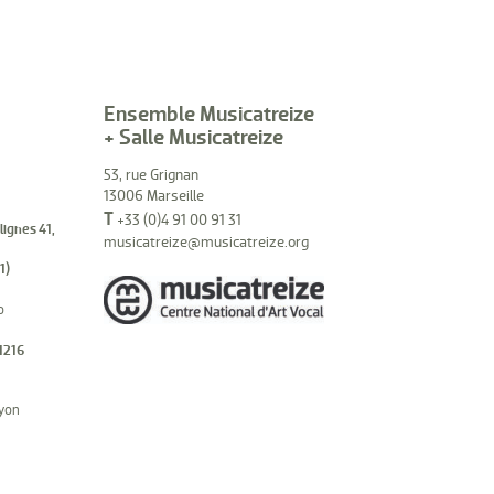
Ensemble Musicatreize
+ Salle Musicatreize
53, rue Grignan
13006 Marseille
T
+33 (0)4 91 00 91 31
(lignes 41,
musicatreize@musicatreize.org
1)
o
1216
hyon