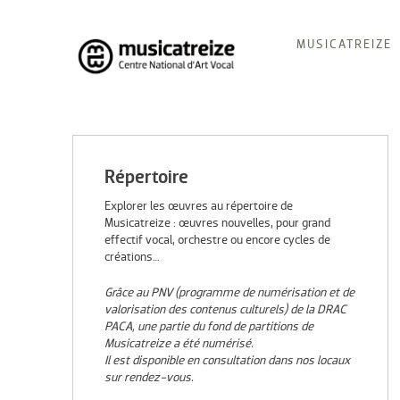
Skip
MUSICATREIZE
to
content
Musicatreize
Ensemble vocal dirigé par Roland Hayrabedian
Répertoire
Explorer les œuvres au répertoire de
Musicatreize : œuvres nouvelles, pour grand
effectif vocal, orchestre ou encore cycles de
créations…
Grâce au PNV (programme de numérisation et de
valorisation des contenus culturels) de la DRAC
PACA, une partie du fond de partitions de
Musicatreize a été numérisé.
Il est disponible en consultation dans nos locaux
sur rendez-vous.