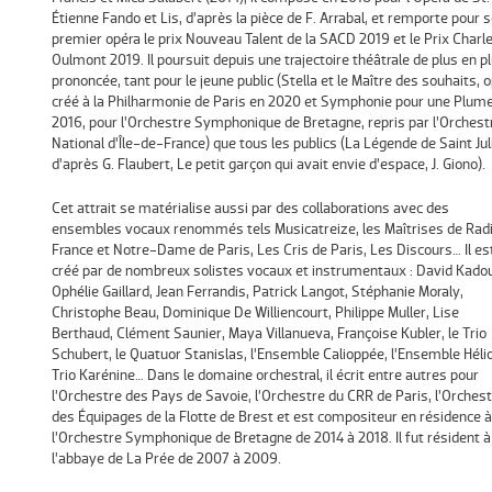
Étienne Fando et Lis, d’après la pièce de F. Arrabal, et remporte pour 
premier opéra le prix Nouveau Talent de la SACD 2019 et le Prix Charl
Oulmont 2019. Il poursuit depuis une trajectoire théâtrale de plus en p
prononcée, tant pour le jeune public (Stella et le Maître des souhaits, 
créé à la Philharmonie de Paris en 2020 et Symphonie pour une Plume
2016, pour l’Orchestre Symphonique de Bretagne, repris par l’Orchest
National d’Île-de-France) que tous les publics (La Légende de Saint Jul
d’après G. Flaubert, Le petit garçon qui avait envie d’espace, J. Giono).
Cet attrait se matérialise aussi par des collaborations avec des
ensembles vocaux renommés tels Musicatreize, les Maîtrises de Rad
France et Notre-Dame de Paris, Les Cris de Paris, Les Discours… Il es
créé par de nombreux solistes vocaux et instrumentaux : David Kado
Ophélie Gaillard, Jean Ferrandis, Patrick Langot, Stéphanie Moraly,
Christophe Beau, Dominique De Williencourt, Philippe Muller, Lise
Berthaud, Clément Saunier, Maya Villanueva, Françoise Kubler, le Trio
Schubert, le Quatuor Stanislas, l’Ensemble Calioppée, l’Ensemble Hélio
Trio Karénine… Dans le domaine orchestral, il écrit entre autres pour
l’Orchestre des Pays de Savoie, l’Orchestre du CRR de Paris, l’Orches
des Équipages de la Flotte de Brest et est compositeur en résidence à
l’Orchestre Symphonique de Bretagne de 2014 à 2018. Il fut résident à
l’abbaye de La Prée de 2007 à 2009.