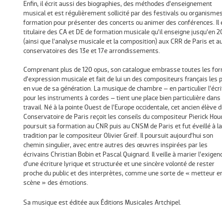
Enfin, il écrit aussi des biographies, des méthodes d’enseignement
musical et est régulièrement sollicité par des festivals ou organisme
formation pour présenter des concerts ou animer des conférences. Il 
titulaire des CA et DE de formation musicale qu’il enseigne jusqu’en 2
(ainsi que l’analyse musicale et la composition) aux CRR de Paris et a
conservatoires des 13e et 17e arrondissements.
Comprenant plus de 120 opus, son catalogue embrasse toutes les fo
d’expression musicale et fait de lui un des compositeurs français les 
en vue de sa génération. La musique de chambre – en particulier l’écri
pour les instruments à cordes – tient une place bien particulière dans
travail. Né à la pointe Ouest de l’Europe occidentale, cet ancien élève 
Conservatoire de Paris reçoit les conseils du compositeur Pierick Hou
poursuit sa formation au CNR puis au CNSM de Paris et fut éveillé à la
tradition par le compositeur Olivier Greif. Il poursuit aujourd’hui son
chemin singulier, avec entre autres des œuvres inspirées par les
écrivains Christian Bobin et Pascal Quignard. Il veille à marier l’exigen
d’une écriture lyrique et structurée et une sincère volonté de rester
proche du public et des interprètes, comme une sorte de « metteur e
scène » des émotions.
Sa musique est éditée aux Éditions Musicales Artchipel.