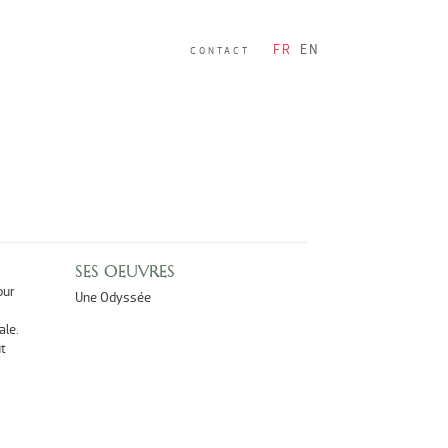
FR
EN
CONTACT
SES OEUVRES
our
Une Odyssée
ale.
t