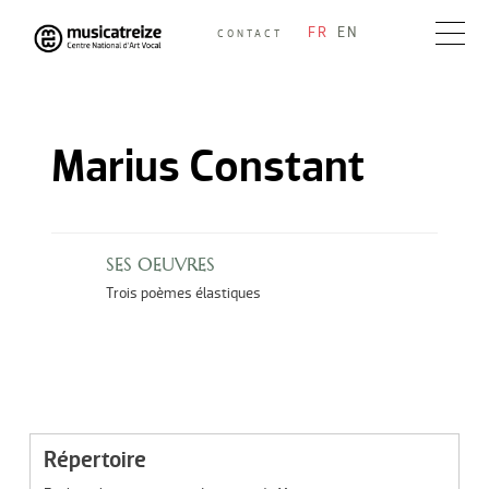
Skip
FR
EN
CONTACT
to
Musicatreize
Ensemble vocal dirigé par Roland Hayrabedian
content
Marius Constant
SES OEUVRES
Trois poèmes élastiques
Répertoire