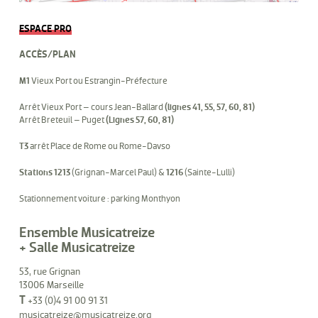
ESPACE PRO
ACCÈS/PLAN
M1
Vieux Port ou Estrangin-Préfecture
Arrêt Vieux Port – cours Jean-Ballard
(lignes 41, 55, 57, 60, 81)
Arrêt Breteuil – Puget
(Lignes 57, 60, 81)
T3
arrêt Place de Rome ou Rome-Davso
Stations 1213
(Grignan-Marcel Paul) &
1216
(Sainte-Lulli)
Stationnement voiture : parking Monthyon
Ensemble Musicatreize
+ Salle Musicatreize
53, rue Grignan
13006 Marseille
T
+33 (0)4 91 00 91 31
musicatreize@musicatreize.org