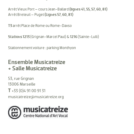
Arrêt Vieux Port – cours Jean-Ballard
(lignes 41, 55, 57, 60, 81)
Arrêt Breteuil – Puget
(Lignes 57, 60, 81)
T3
arrêt Place de Rome ou Rome-Davso
Stations 1213
(Grignan-Marcel Paul) &
1216
(Sainte-Lulli)
Stationnement voiture : parking Monthyon
Ensemble Musicatreize
+ Salle Musicatreize
53, rue Grignan
13006 Marseille
T
+33 (0)4 91 00 91 31
musicatreize@musicatreize.org