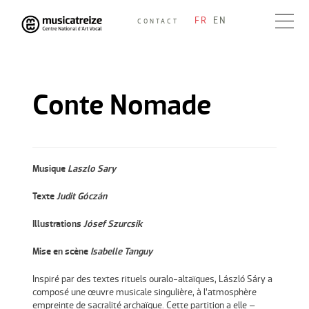
Skip
FR
EN
CONTACT
to
Musicatreize
Ensemble vocal dirigé par Roland Hayrabedian
content
Conte Nomade
Musique
Laszlo Sary
Texte
Judit Góczán
Illustrations
Jósef Szurcsik
Mise en scène
Isabelle Tanguy
Inspiré par des textes rituels ouralo-altaïques, László Sáry a
composé une œuvre musicale singulière, à l’atmosphère
empreinte de sacralité archaïque. Cette partition a elle –