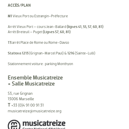
ACCÈS/PLAN
M1
Vieux Port ou Estrangin-Préfecture
Arrêt Vieux Port – cours Jean-Ballard
(lignes 41, 55, 57, 60, 81)
Arrêt Breteuil – Puget
(Lignes 57, 60, 81)
T3
arrêt Place de Rome ou Rome-Davso
Stations 1213
(Grignan-Marcel Paul) &
1216
(Sainte-Lulli)
Stationnement voiture : parking Monthyon
Ensemble Musicatreize
+ Salle Musicatreize
53, rue Grignan
13006 Marseille
T
+33 (0)4 91 00 91 31
musicatreize@musicatreize.org