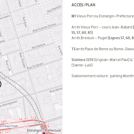
ACCÈS/PLAN
M1
Vieux Port ou Estrangin-Préfecture
Arrêt Vieux Port – cours Jean-Ballard
55, 57, 60, 81)
Arrêt Breteuil – Puget
(Lignes 57, 60, 8
T3
arrêt Place de Rome ou Rome-Davs
Stations 1213
(Grignan-Marcel Paul) &
(Sainte-Lulli)
Stationnement voiture : parking Mont