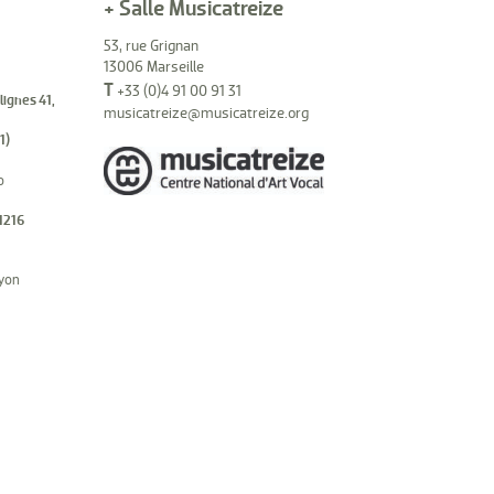
+ Salle Musicatreize
53, rue Grignan
13006 Marseille
T
+33 (0)4 91 00 91 31
(lignes 41,
musicatreize@musicatreize.org
1)
o
1216
hyon