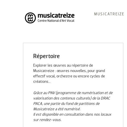
Skip
MUSICATREIZE
to
content
Musicatreize
Ensemble vocal dirigé par Roland Hayrabedian
Répertoire
Explorer les œuvres au répertoire de
Musicatreize : œuvres nouvelles, pour grand
effectif vocal, orchestre ou encore cycles de
créations…
Grâce au PNV (programme de numérisation et de
valorisation des contenus culturels) de la DRAC
PACA, une partie du fond de partitions de
Musicatreize a été numérisé.
Il est disponible en consultation dans nos locaux
sur rendez-vous.