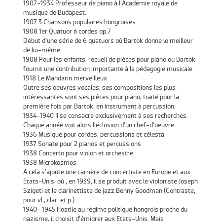
1907-1934 Professeur de piano à l’Académie royale de
musique de Budapest.
1907 3 Chansons populaires hongroises
1908 1er Quatuor à cordes op.7
Début d’une série de 6 quatuors où Bartok donne le meilleur
de lui-même.
1908 Pour les enfants, recueil de pièces pour piano où Bartok
fournit une contribution importante à la pédagogie musicale.
1918 Le Mandarin merveilleux
Outre ses oeuvres vocales, ses compositions les plus
intéressantes sont ses pièces pour piano, traité pour la
première fois par Bartok, en instrument à percussion.
1934-1940 Il se consacre exclusivement à ses recherches.
Chaque année voit alors l’éclosion d’un chef-d’oeuvre.
1936 Musique pour cordes, percussions et célesta
1937 Sonate pour 2 pianos et percussions
1938 Concerto pour violon et orchestre
1938 Microkosmos
A cela s’ajoute une carrière de concertiste en Europe et aux
Etats-Unis, où , en 1939, il se produit avec le violoniste Joseph
Szigeti et le clarinettiste de jazz Benny Goodman (Contraste,
pour vl., clar. et p.)
1940- 1945 Hostile au régime politique hongrois proche du
nazisme, il choisit d’émigrer aux Etats-Unis. Mais