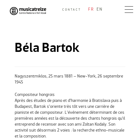
Skip
FR
EN
CONTACT
to
Musicatreize
Ensemble vocal dirigé par Roland Hayrabedian
content
Béla Bartok
Nagyszentmiklos, 25 mars 1881 – New-York, 26 septembre
1945
Compositeur hongrois
Après des études de piano et d’harmonie à Bratislava puis à
Budapest, Bartok s’oriente très tôt vers une carrière de
pianiste et de compositeur. L’événement déterminant de ces
premières années est la découverte des chants hongrois qu’il
entreprend de recenser avec son ami Zoltan Kodaly. Son
activité suit désormais 2 voies : la recherche ethno-musicale
et la composition.