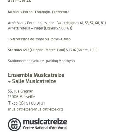
ACCÈS/PLAN
M1
Vieux Port ou Estrangin-Préfecture
Arrêt Vieux Port – cours Jean-Ballard
(lignes 41, 55, 57, 60, 81)
Arrêt Breteuil – Puget
(Lignes 57, 60, 81)
T3
arrêt Place de Rome ou Rome-Davso
Stations 1213
(Grignan-Marcel Paul) &
1216
(Sainte-Lulli)
Stationnement voiture : parking Monthyon
Ensemble Musicatreize
+ Salle Musicatreize
53, rue Grignan
13006 Marseille
T
+33 (0)4 91 00 91 31
musicatreize@musicatreize.org