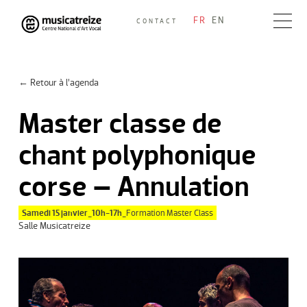
Skip
FR
EN
CONTACT
to
Musicatreize
Ensemble vocal dirigé par Roland Hayrabedian
content
← Retour à l’agenda
Master classe de
chant polyphonique
corse – Annulation
Samedi 15 janvier_10h-17h_
Formation Master Class
Salle Musicatreize