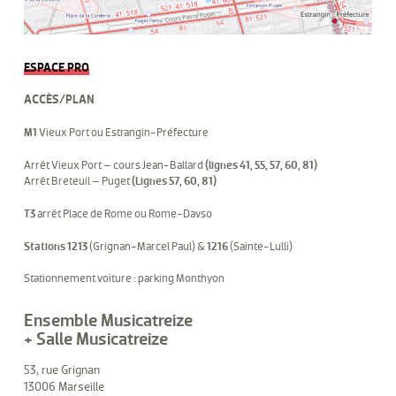
ESPACE PRO
ACCÈS/PLAN
M1
Vieux Port ou Estrangin-Préfecture
Arrêt Vieux Port – cours Jean-Ballard
(lignes 41, 55, 57, 60, 81)
Arrêt Breteuil – Puget
(Lignes 57, 60, 81)
T3
arrêt Place de Rome ou Rome-Davso
Stations 1213
(Grignan-Marcel Paul) &
1216
(Sainte-Lulli)
Stationnement voiture : parking Monthyon
Ensemble Musicatreize
+ Salle Musicatreize
53, rue Grignan
13006 Marseille