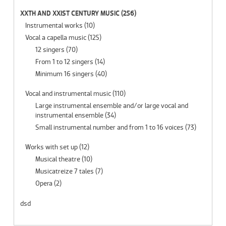
XXTH AND XXIST CENTURY MUSIC
(256)
Instrumental works
(10)
Vocal a capella music
(125)
12 singers
(70)
From 1 to 12 singers
(14)
Minimum 16 singers
(40)
Vocal and instrumental music
(110)
Large instrumental ensemble and/or large vocal and
instrumental ensemble
(34)
Small instrumental number and from 1 to 16 voices
(73)
Works with set up
(12)
Musical theatre
(10)
Musicatreize 7 tales
(7)
Opera
(2)
dsd