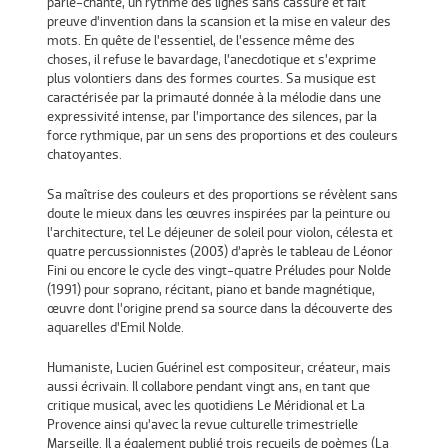
parlé-chanté, un rythme des lignes sans cassure et fait
preuve d’invention dans la scansion et la mise en valeur des
mots. En quête de l’essentiel, de l’essence même des
choses, il refuse le bavardage, l’anecdotique et s’exprime
plus volontiers dans des formes courtes. Sa musique est
caractérisée par la primauté donnée à la mélodie dans une
expressivité intense, par l’importance des silences, par la
force rythmique, par un sens des proportions et des couleurs
chatoyantes.
Sa maîtrise des couleurs et des proportions se révèlent sans
doute le mieux dans les œuvres inspirées par la peinture ou
l’architecture, tel Le déjeuner de soleil pour violon, célesta et
quatre percussionnistes (2003) d’après le tableau de Léonor
Fini ou encore le cycle des vingt-quatre Préludes pour Nolde
(1991) pour soprano, récitant, piano et bande magnétique,
œuvre dont l’origine prend sa source dans la découverte des
aquarelles d’Emil Nolde.
Humaniste, Lucien Guérinel est compositeur, créateur, mais
aussi écrivain. Il collabore pendant vingt ans, en tant que
critique musical, avec les quotidiens Le Méridional et La
Provence ainsi qu’avec la revue culturelle trimestrielle
Marseille. Il a également publié trois recueils de poèmes (La