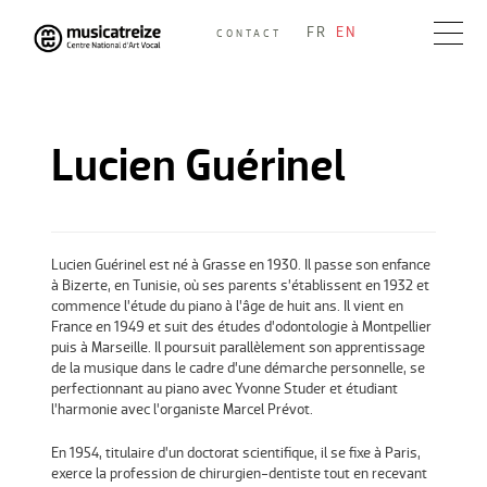
Skip
FR
EN
CONTACT
to
Musicatreize
Ensemble vocal dirigé par Roland Hayrabedian
content
Lucien Guérinel
Lucien Guérinel est né à Grasse en 1930. Il passe son enfance
à Bizerte, en Tunisie, où ses parents s’établissent en 1932 et
commence l’étude du piano à l’âge de huit ans. Il vient en
France en 1949 et suit des études d’odontologie à Montpellier
puis à Marseille. Il poursuit parallèlement son apprentissage
de la musique dans le cadre d’une démarche personnelle, se
perfectionnant au piano avec Yvonne Studer et étudiant
l’harmonie avec l’organiste Marcel Prévot.
En 1954, titulaire d’un doctorat scientifique, il se fixe à Paris,
exerce la profession de chirurgien-dentiste tout en recevant