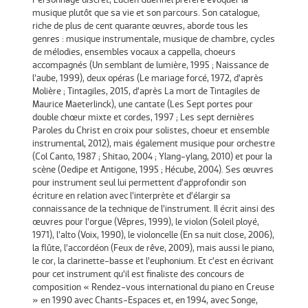
musique plutôt que sa vie et son parcours. Son catalogue,
riche de plus de cent quarante œuvres, aborde tous les
genres : musique instrumentale, musique de chambre, cycles
de mélodies, ensembles vocaux a cappella, choeurs
accompagnés (Un semblant de lumière, 1995 ; Naissance de
l’aube, 1999), deux opéras (Le mariage forcé, 1972, d’après
Molière ; Tintagiles, 2015, d’après La mort de Tintagiles de
Maurice Maeterlinck), une cantate (Les Sept portes pour
double chœur mixte et cordes, 1997 ; Les sept dernières
Paroles du Christ en croix pour solistes, choeur et ensemble
instrumental, 2012), mais également musique pour orchestre
(Col Canto, 1987 ; Shitao, 2004 ; Ylang-ylang, 2010) et pour la
scène (Oedipe et Antigone, 1995 ; Hécube, 2004). Ses œuvres
pour instrument seul lui permettent d’approfondir son
écriture en relation avec l’interprète et d’élargir sa
connaissance de la technique de l’instrument. Il écrit ainsi des
œuvres pour l’orgue (Vêpres, 1999), le violon (Soleil ployé,
1971), l’alto (Voix, 1990), le violoncelle (En sa nuit close, 2006),
la flûte, l’accordéon (Feux de rêve, 2009), mais aussi le piano,
le cor, la clarinette-basse et l’euphonium. Et c’est en écrivant
pour cet instrument qu’il est finaliste des concours de
composition « Rendez-vous international du piano en Creuse
» en 1990 avec Chants-Espaces et, en 1994, avec Songe,