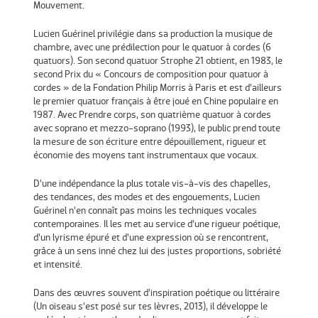
Mouvement.
Lucien Guérinel privilégie dans sa production la musique de
chambre, avec une prédilection pour le quatuor à cordes (6
quatuors). Son second quatuor Strophe 21 obtient, en 1983, le
second Prix du « Concours de composition pour quatuor à
cordes » de la Fondation Philip Morris à Paris et est d’ailleurs
le premier quatuor français à être joué en Chine populaire en
1987. Avec Prendre corps, son quatrième quatuor à cordes
avec soprano et mezzo-soprano (1993), le public prend toute
la mesure de son écriture entre dépouillement, rigueur et
économie des moyens tant instrumentaux que vocaux.
D’une indépendance la plus totale vis-à-vis des chapelles,
des tendances, des modes et des engouements, Lucien
Guérinel n’en connaît pas moins les techniques vocales
contemporaines. Il les met au service d’une rigueur poétique,
d’un lyrisme épuré et d’une expression où se rencontrent,
grâce à un sens inné chez lui des justes proportions, sobriété
et intensité.
Dans des œuvres souvent d’inspiration poétique ou littéraire
(Un oiseau s’est posé sur tes lèvres, 2013), il développe le