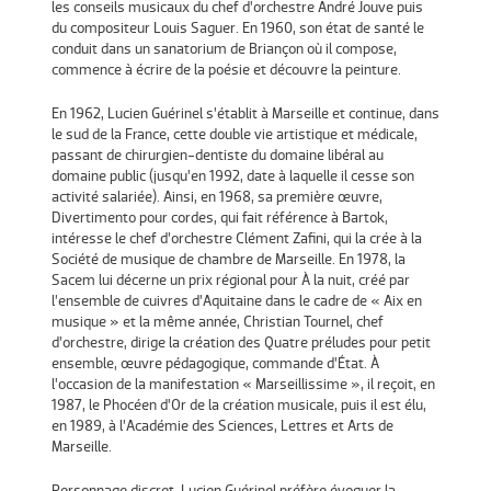
les conseils musicaux du chef d’orchestre André Jouve puis
du compositeur Louis Saguer. En 1960, son état de santé le
conduit dans un sanatorium de Briançon où il compose,
commence à écrire de la poésie et découvre la peinture.
En 1962, Lucien Guérinel s’établit à Marseille et continue, dans
le sud de la France, cette double vie artistique et médicale,
passant de chirurgien-dentiste du domaine libéral au
domaine public (jusqu’en 1992, date à laquelle il cesse son
activité salariée). Ainsi, en 1968, sa première œuvre,
Divertimento pour cordes, qui fait référence à Bartok,
intéresse le chef d’orchestre Clément Zafini, qui la crée à la
Société de musique de chambre de Marseille. En 1978, la
Sacem lui décerne un prix régional pour À la nuit, créé par
l’ensemble de cuivres d’Aquitaine dans le cadre de « Aix en
musique » et la même année, Christian Tournel, chef
d’orchestre, dirige la création des Quatre préludes pour petit
ensemble, œuvre pédagogique, commande d’État. À
l’occasion de la manifestation « Marseillissime », il reçoit, en
1987, le Phocéen d’Or de la création musicale, puis il est élu,
en 1989, à l’Académie des Sciences, Lettres et Arts de
Marseille.
Personnage discret, Lucien Guérinel préfère évoquer la