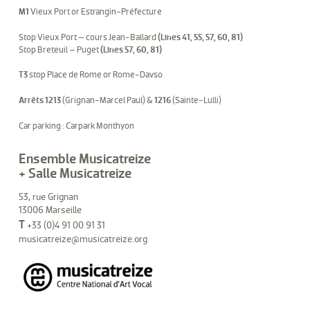
M1
Vieux Port or Estrangin-Préfecture
Stop Vieux Port – cours Jean-Ballard
(Lines 41, 55, 57, 60, 81)
Stop Breteuil – Puget
(Lines 57, 60, 81)
T3
stop Place de Rome or Rome-Davso
Arrêts 1213
(Grignan-Marcel Paul) &
1216
(Sainte-Lulli)
Car parking : Carpark Monthyon
Ensemble Musicatreize
+ Salle Musicatreize
53, rue Grignan
13006 Marseille
T
+33 (0)4 91 00 91 31
musicatreize@musicatreize.org