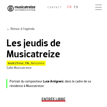
Skip
FR
EN
CONTACT
to
Musicatreize
Ensemble vocal dirigé par Roland Hayrabedian
content
← Retour à l’agenda
Les jeudis de
Musicatreize
Jeudi 23 mai_19h_
Rencontre
Salle Musicatreize
Portrait du compositeur
Luca Antignani
, dans le cadre de
sa
résidence à Musicatreize.
ENTRÉE LIBRE