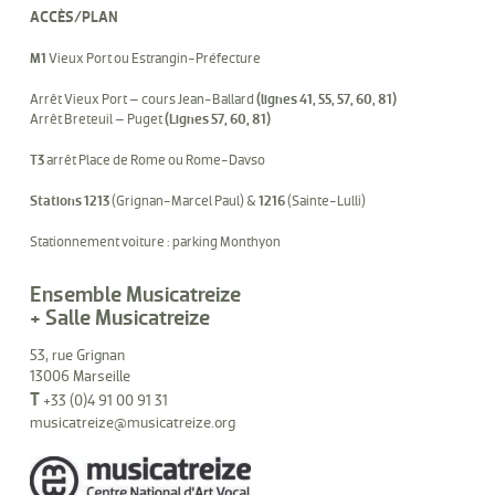
ACCÈS/PLAN
M1
Vieux Port ou Estrangin-Préfecture
Arrêt Vieux Port – cours Jean-Ballard
(lignes 41, 55, 57, 60, 81)
Arrêt Breteuil – Puget
(Lignes 57, 60, 81)
T3
arrêt Place de Rome ou Rome-Davso
Stations 1213
(Grignan-Marcel Paul) &
1216
(Sainte-Lulli)
Stationnement voiture : parking Monthyon
Ensemble Musicatreize
+ Salle Musicatreize
53, rue Grignan
13006 Marseille
T
+33 (0)4 91 00 91 31
musicatreize@musicatreize.org