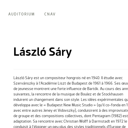
AUDITORIUM
CNAV
László Sáry
László Sáry est un compositeur hongrois né en 1940. Il étudie avec
Szervánszky à l’Académie Liszt de Budapest de 1961 à 1966. Ses œu
de jeunesse montrent une forte influence de Bartók. Au cours des an
suivantes, la rencontre de la musique de Boulez et de Stockhausen
induirent un changement dans son style. Les idées expérimentales qu’
développa avec le « Budapest New Music Studio » (qu’il co-fonda en 
avec entre autres Jeney et Vidovszky), conduisirent à des improvisat
de groupe et des compositions collectives, dont Pentagram (1982) est
adaptation. Sa rencontre avec Christian Wolff à Darmstadt en 1972 le
conduisit à l’éloigner un peu plus des styles traditionnels d’Europe de