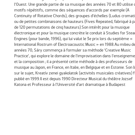
l’Ouest. Une grande partie de sa musique des années 70 et 80 utilise 
motifs répétitifs, comme des séquences d’accords par exemple (A
Continuity of Rotative Chords), des groupes d’échelles (Ludus cromat
ou de petites combinaisons de hauteurs (Fives Repeated, fabriqué à pa
de 120 permutations de cinq hauteurs).Son intérêt pour la musique
électronique et pour la musique concrète le conduit à Studies for Ste
Engines (pour bande, 1996), qui lui valut le 3e prix lors du septième «
International Rostrum of Electroacoustic Music » en 1988.Au milieu d
années 70, Sáry commença à formuler sa méthode ‘Creative Music
Practice’, qui explore le domaine de l’improvisation dans l’enseignem
et la composition ; il a présenté cette méthode à des professeurs de
musique au Japon, en France, en Italie, en Belgique et en Estonie. Son l
sur le sujet, Kreatív zenei gyakolatok (activités musicales créatives) f
publié en 1999.Il est depuis 1990 Directeur Musical du théâtre Jozsef
Katona et Professeur à l’Université d’art dramatique à Budapest