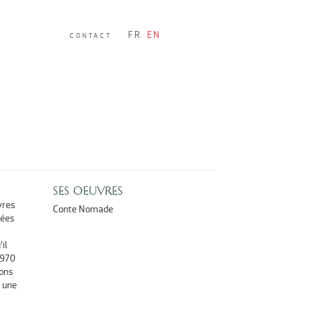
FR
EN
CONTACT
SES OEUVRES
vres
Conte Nomade
nées
il
1970
ions
 une