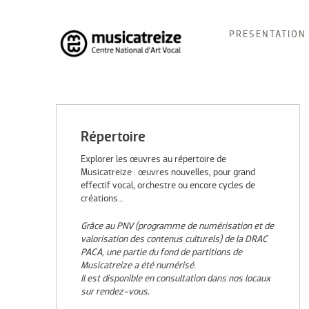
Skip
PRESENTATION
to
content
Musicatreize
Ensemble vocal dirigé par Roland Hayrabedian
Répertoire
Explorer les œuvres au répertoire de
Musicatreize : œuvres nouvelles, pour grand
effectif vocal, orchestre ou encore cycles de
créations…
Grâce au PNV (programme de numérisation et de
valorisation des contenus culturels) de la DRAC
PACA, une partie du fond de partitions de
Musicatreize a été numérisé.
Il est disponible en consultation dans nos locaux
sur rendez-vous.