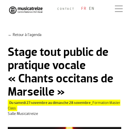
Skip
FR
EN
CONTACT
to
Musicatreize
Ensemble vocal dirigé par Roland Hayrabedian
content
← Retour à l’agenda
Stage tout public de
pratique vocale
« Chants occitans de
Marseille »
Du samedi 27 novembre au dimanche 28 novembre_
Formation Master
Class
Salle Musicatreize