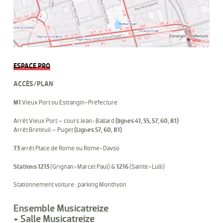
ESPACE PRO
ACCÈS/PLAN
M1
Vieux Port ou Estrangin-Préfecture
Arrêt Vieux Port – cours Jean-Ballard
(lignes 41, 55, 57, 60, 81)
Arrêt Breteuil – Puget
(Lignes 57, 60, 81)
T3
arrêt Place de Rome ou Rome-Davso
Stations 1213
(Grignan-Marcel Paul) &
1216
(Sainte-Lulli)
Stationnement voiture : parking Monthyon
Ensemble Musicatreize
+ Salle Musicatreize