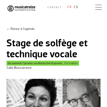
Skip
FR
EN
CONTACT
to
Musicatreize
Ensemble vocal dirigé par Roland Hayrabedian
content
← Retour à l’agenda
Stage de solfège et
technique vocale
Du samedi 7 janvier au dimanche 8 janvier_
Formation
Salle Musicatreize