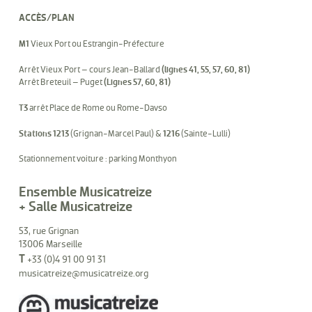
ACCÈS/PLAN
M1
Vieux Port ou Estrangin-Préfecture
Arrêt Vieux Port – cours Jean-Ballard
(lignes 41, 55, 57, 60, 81)
Arrêt Breteuil – Puget
(Lignes 57, 60, 81)
T3
arrêt Place de Rome ou Rome-Davso
Stations 1213
(Grignan-Marcel Paul) &
1216
(Sainte-Lulli)
Stationnement voiture : parking Monthyon
Ensemble Musicatreize
+ Salle Musicatreize
53, rue Grignan
13006 Marseille
T
+33 (0)4 91 00 91 31
musicatreize@musicatreize.org