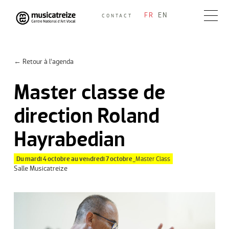
Skip
FR
EN
CONTACT
to
Musicatreize
Ensemble vocal dirigé par Roland Hayrabedian
content
← Retour à l’agenda
Master classe de
direction Roland
Hayrabedian
Du mardi 4 octobre au vendredi 7 octobre_
Master Class
Salle Musicatreize