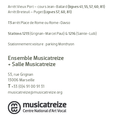
Arrêt Vieux Port – cours Jean-Ballard
(lignes 41, 55, 57, 60, 81)
Arrêt Breteuil – Puget
(Lignes 57, 60, 81)
T3
arrêt Place de Rome ou Rome-Davso
Stations 1213
(Grignan-Marcel Paul) &
1216
(Sainte-Lulli)
Stationnement voiture : parking Monthyon
Ensemble Musicatreize
+ Salle Musicatreize
53, rue Grignan
13006 Marseille
T
+33 (0)4 91 00 91 31
musicatreize@musicatreize.org