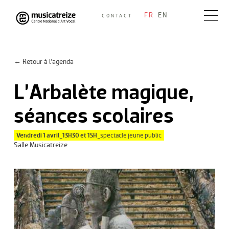
Skip
FR
EN
CONTACT
to
Musicatreize
Ensemble vocal dirigé par Roland Hayrabedian
content
← Retour à l’agenda
L’Arbalète magique,
séances scolaires
Vendredi 1 avril_13H30 et 15H_
spectacle jeune public
Salle Musicatreize