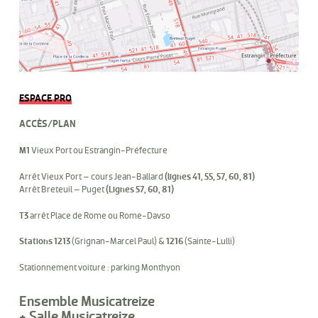
ESPACE PRO
ACCÈS/PLAN
M1
Vieux Port ou Estrangin-Préfecture
Arrêt Vieux Port – cours Jean-Ballard
(lignes 41, 55, 57, 60, 81)
Arrêt Breteuil – Puget
(Lignes 57, 60, 81)
T3
arrêt Place de Rome ou Rome-Davso
Stations 1213
(Grignan-Marcel Paul) &
1216
(Sainte-Lulli)
Stationnement voiture : parking Monthyon
Ensemble Musicatreize
+ Salle Musicatreize