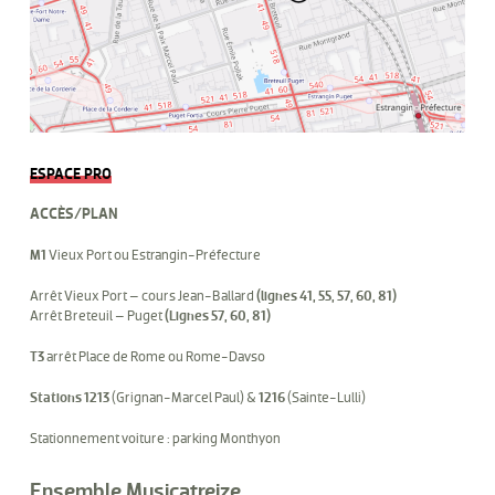
ESPACE PRO
ACCÈS/PLAN
M1
Vieux Port ou Estrangin-Préfecture
Arrêt Vieux Port – cours Jean-Ballard
(lignes 41, 55, 57, 60, 81)
Arrêt Breteuil – Puget
(Lignes 57, 60, 81)
T3
arrêt Place de Rome ou Rome-Davso
Stations 1213
(Grignan-Marcel Paul) &
1216
(Sainte-Lulli)
Stationnement voiture : parking Monthyon
Ensemble Musicatreize