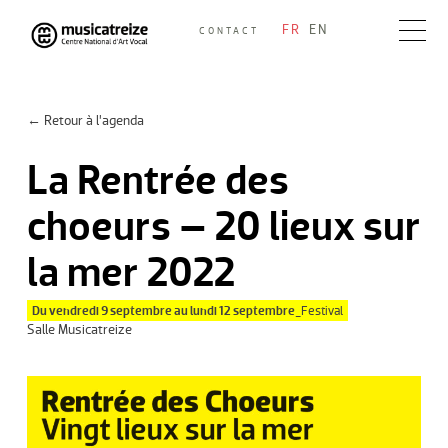
Skip
FR
EN
CONTACT
to
Musicatreize
Ensemble vocal dirigé par Roland Hayrabedian
content
← Retour à l’agenda
La Rentrée des
choeurs – 20 lieux sur
la mer 2022
Du vendredi 9 septembre au lundi 12 septembre_
Festival
Salle Musicatreize