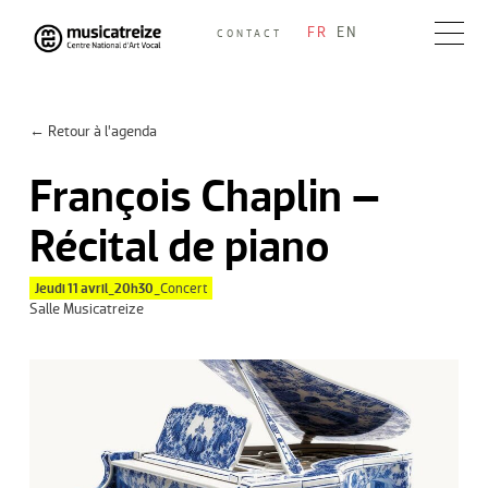
Skip
FR
EN
CONTACT
to
Musicatreize
Ensemble vocal dirigé par Roland Hayrabedian
content
← Retour à l’agenda
François Chaplin –
Récital de piano
Jeudi 11 avril_20h30_
Concert
Salle Musicatreize