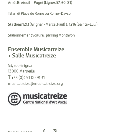
Arrêt Breteuil – Puget
(Lignes 57, 60, 81)
T3
arrêt Place de Rome ou Rome-Davso
Stations 1213
(Grignan-Marcel Paul) &
1216
(Sainte-Lulli)
Stationnement voiture : parking Monthyon
Ensemble Musicatreize
+ Salle Musicatreize
53, rue Grignan
13006 Marseille
T
+33 (0)4 91 00 91 31
musicatreize@musicatreize.org