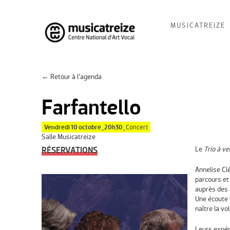
Skip
MUSICATREIZE
to
content
Musicatreize
Ensemble vocal dirigé par Roland Hayrabedian
← Retour à l’agenda
Farfantello
Vendredi 10 octobre_20h30_
Concert
Salle Musicatreize
RÉSERVATIONS
Le
Trio à v
Annelise Cl
parcours et
auprès des 
Une écoute 
naître la vo
Leurs expér