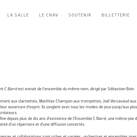
LA SALLE
LE CNAV
SOUTENIR
BILLETTERIE
ent C Barré
est extrait de l’ensemble du même nom, dirigé par Sébastien Boin.
ément aux clarinettes, Matthias Champon aux trompettes, Joël Versavaud aux s
 leur ouverture d’esprit. Ils jonglent avec tous les modes de jeux jusqu’aux 
créateurs.
fine depuis plus de dix ans d’existence de l’Ensemble C Barré, une même joie d
lonté d’un répertoire et d’une diffusion concertés.
iences et collaborations sont riches et variées : orchestres et ensembles prest