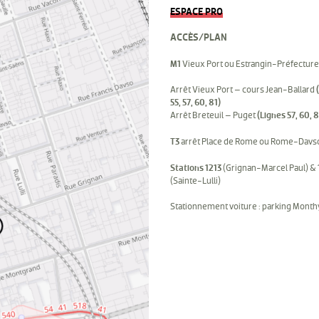
ESPACE PRO
ACCÈS/PLAN
M1
Vieux Port ou Estrangin-Préfecture
Arrêt Vieux Port – cours Jean-Ballard
55, 57, 60, 81)
Arrêt Breteuil – Puget
(Lignes 57, 60, 8
T3
arrêt Place de Rome ou Rome-Davs
Stations 1213
(Grignan-Marcel Paul) &
(Sainte-Lulli)
Stationnement voiture : parking Mont