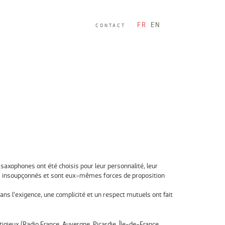
FR
EN
CONTACT
axophones ont été choisis pour leur personnalité, leur
plus insoupçonnés et sont eux-mêmes forces de proposition
ans l’exigence, une complicité et un respect mutuels ont fait
igieux (Radio France, Auvergne, Picardie, Île-de-France,