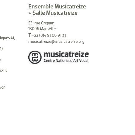
Ensemble Musicatreize
+ Salle Musicatreize
53, rue Grignan
13006 Marseille
T
+33 (0)4 91 00 91 31
(lignes 41,
musicatreize@musicatreize.org
1)
o
1216
hyon