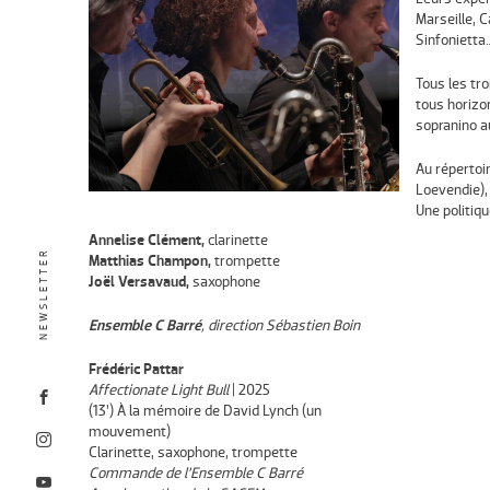
Marseille, 
Sinfonietta
Tous les tr
tous horizo
sopranino a
Au répertoi
Loevendie),
Une politiq
Annelise Clément,
clarinette
NEWSLETTER
Matthias Champon,
trompette
Joël Versavaud,
saxophone
Ensemble C Barré
, direction Sébastien Boin
Frédéric Pattar
Affectionate Light Bull
| 2025
(13’)
À la mémoire de David Lynch (un
mouvement)
Clarinette, saxophone, trompette
Commande de l’Ensemble C Barré