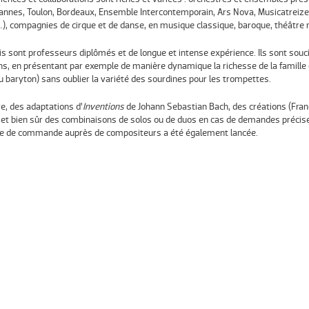
Cannes, Toulon, Bordeaux, Ensemble Intercontemporain, Ars Nova, Musicatreize, 
…), compagnies de cirque et de danse, en musique classique, baroque, théâtre 
ois sont professeurs diplômés et de longue et intense expérience. Ils sont souc
ns, en présentant par exemple de manière dynamique la richesse de la famille 
u baryton) sans oublier la variété des sourdines pour les trompettes.
re, des adaptations d’
Inventions
de Johann Sebastian Bach, des créations (Franç
 et bien sûr des combinaisons de solos ou de duos en cas de demandes précise
ue de commande auprès de compositeurs a été également lancée.