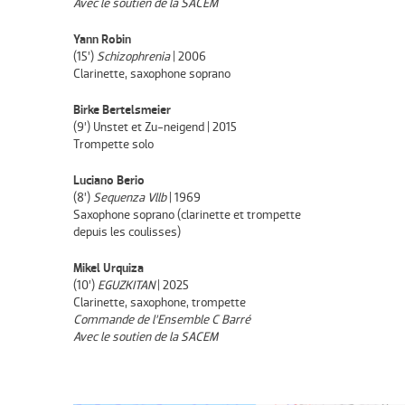
Avec le soutien de la SACEM
Yann Robin
(15’)
Schizophrenia
| 2006
Clarinette, saxophone soprano
Birke Bertelsmeier
(9’) Unstet et Zu-neigend | 2015
Trompette solo
Luciano Berio
(8’)
Sequenza Vllb
| 1969
Saxophone soprano (clarinette et trompette
depuis les coulisses)
Mikel Urquiza
(10’)
EGUZKITAN
| 2025
Clarinette, saxophone, trompette
Commande de l’Ensemble C Barré
Avec le soutien de la SACEM