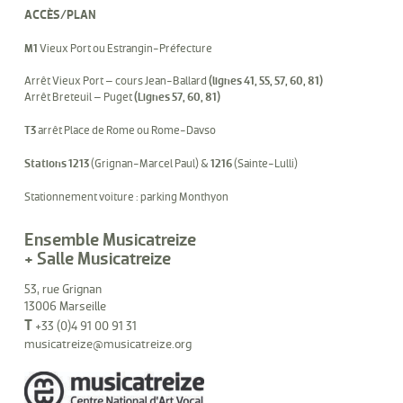
ACCÈS/PLAN
M1
Vieux Port ou Estrangin-Préfecture
Arrêt Vieux Port – cours Jean-Ballard
(lignes 41, 55, 57, 60, 81)
Arrêt Breteuil – Puget
(Lignes 57, 60, 81)
T3
arrêt Place de Rome ou Rome-Davso
Stations 1213
(Grignan-Marcel Paul) &
1216
(Sainte-Lulli)
Stationnement voiture : parking Monthyon
Ensemble Musicatreize
+ Salle Musicatreize
53, rue Grignan
13006 Marseille
T
+33 (0)4 91 00 91 31
musicatreize@musicatreize.org