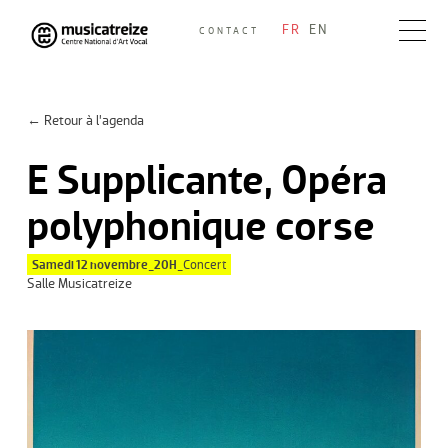
Skip
FR
EN
CONTACT
to
Musicatreize
Ensemble vocal dirigé par Roland Hayrabedian
content
← Retour à l’agenda
E Supplicante, Opéra
polyphonique corse
Samedi 12 novembre_20H_
Concert
Salle Musicatreize