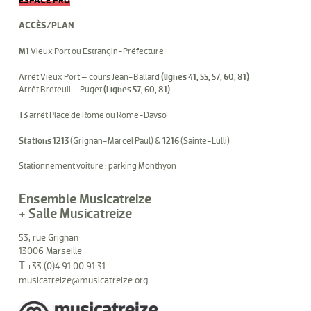
ESPACE PRO
ACCÈS/PLAN
M1
Vieux Port ou Estrangin-Préfecture
Arrêt Vieux Port – cours Jean-Ballard
(lignes 41, 55, 57, 60, 81)
Arrêt Breteuil – Puget
(Lignes 57, 60, 81)
T3
arrêt Place de Rome ou Rome-Davso
Stations 1213
(Grignan-Marcel Paul) &
1216
(Sainte-Lulli)
Stationnement voiture : parking Monthyon
Ensemble Musicatreize
+ Salle Musicatreize
53, rue Grignan
13006 Marseille
T
+33 (0)4 91 00 91 31
musicatreize@musicatreize.org