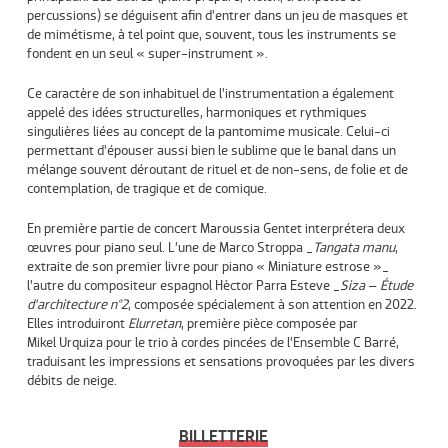
percussions) se déguisent afin d’entrer dans un jeu de masques et
de mimétisme, à tel point que, souvent, tous les instruments se
fondent en un seul « super-instrument ».
Ce caractère de son inhabituel de l’instrumentation a également
appelé des idées structurelles, harmoniques et rythmiques
singulières liées au concept de la pantomime musicale. Celui-ci
permettant d’épouser aussi bien le sublime que le banal dans un
mélange souvent déroutant de rituel et de non-sens, de folie et de
contemplation, de tragique et de comique.
En première partie de concert Maroussia Gentet interprétera deux
œuvres pour piano seul. L’une de Marco Stroppa _
Tangata manu
,
extraite de son premier livre pour piano « Miniature estrose »_
l’autre du compositeur espagnol Hèctor Parra Esteve _
Siza
–
Étude
d’architecture n°2
, composée spécialement à son attention en 2022.
Elles introduiront
Elurretan
, première pièce composée par
Mikel Urquiza pour le trio à cordes pincées de l’Ensemble C Barré,
traduisant les impressions et sensations provoquées par les divers
débits de neige.
BILLETTERIE