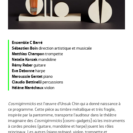
Ensemble C Barré
Sébastien Boin
direction artistique et musicale
Matthias Champon
trompette
Natalia Korsak
mandoline
Rémy Reber
guitare
Eva Debonne
harpe
Maroussia Gentet
piano
Claudio Bettinelli
percussions
Hélène Maréchaux
violon
Cosmigimmicks
est l’œuvre d’Unsuk Chin qui a donné naissance à
ce programme. Cette pièce au timbre métallique et très fragile,
inspirée par la pantomime, transporte l’auditeur dans le théâtre
imaginaire des
Cosmigimmicks
[cosmi-gadgets] où les instruments
à cordes pincées (guitare, mandoline et harpe) jouent les rôles
principaux. Les autres (piano préparé, violon, trompette et