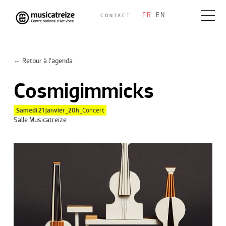
Skip
FR
EN
CONTACT
to
Musicatreize
Ensemble vocal dirigé par Roland Hayrabedian
content
← Retour à l’agenda
Cosmigimmicks
Samedi 21 janvier_20h_
Concert
Salle Musicatreize