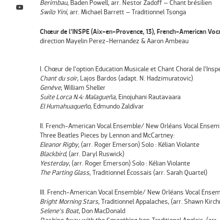
Berimbau
, Baden Powell, arr. Nestor Zadoff – Chant brésilien
Swilo Yini
, arr. Michael Barrett – Traditionnel Tsonga
Chœur de l’INSPE (Aix-en-Provence, 13), French-American Voc
direction Mayelin Perez-Hernandez & Aaron Ambeau
I. Chœur de l’option Education Musicale et Chant Choral de l’Insp
Chant du soir
, Lajos Bardos (adapt. N. Hadzimuratovic)
Genève
, William Sheller
Suite Lorca N.4: Malagueña
, Einojuhani Rautavaara
El Humahuaqueño
, Edmundo Zaldívar
II. French-American Vocal Ensemble/ New Orléans Vocal Ense
Three Beatles Pieces by Lennon and McCartney:
Eleanor Rigby
, (arr. Roger Emerson) Solo : Kélian Violante
Blackbird
, (arr. Daryl Ruswick)
Yesterday
, (arr. Roger Emerson) Solo : Kélian Violante
The Parting Glass
, Traditionnel Écossais (arr. Sarah Quartel)
III. French-American Vocal Ensemble/ New Orléans Vocal Ense
Bright Morning Stars
, Traditionnel Appalaches, (arr. Shawn Kirc
Selene’s Boat
, Don MacDonald