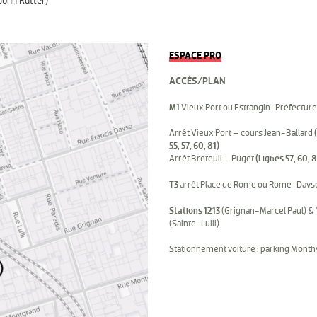
. John Rutter)
ESPACE PRO
ACCÈS/PLAN
M1
Vieux Port ou Estrangin-Préfecture
Arrêt Vieux Port – cours Jean-Ballard
55, 57, 60, 81)
Arrêt Breteuil – Puget
(Lignes 57, 60, 8
T3
arrêt Place de Rome ou Rome-Davs
Stations 1213
(Grignan-Marcel Paul) &
(Sainte-Lulli)
Stationnement voiture : parking Mont