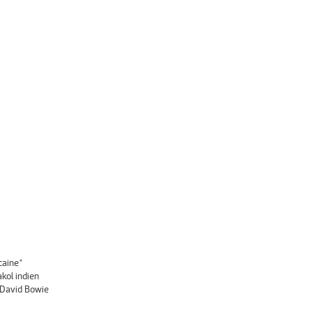
caine*
kol indien
 David Bowie