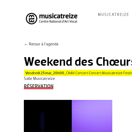
Skip
MUSICATREIZE
to
content
Musicatreize
Ensemble vocal dirigé par Roland Hayrabedian
← Retour à l’agenda
Weekend des Chœurs
Vendredi 23 mai_20h00_
CNAV Concert Concert Musicatreize Fest
Salle Musicatreize
RÉSERVATION