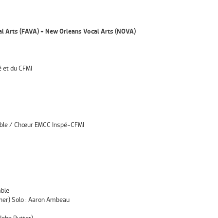
al Arts (FAVA) + New Orleans Vocal Arts (NOVA)
é et du CFMI
mble / Chœur EMCC Inspé-CFMI
mble
hner) Solo : Aaron Ambeau