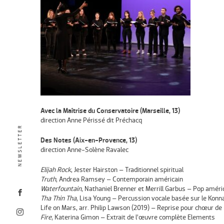
Avec la Maîtrise du Conservatoire (Marseille, 13)
direction Anne Périssé dit Préchacq
NEWSLETTER
Des Notes (Aix-en-Provence, 13)
direction Anne-Solène Ravalec
Elijah Rock
, Jester Hairston – Traditionnel spiritual
Truth
, Andrea Ramsey – Contemporain américain
Waterfountain
, Nathaniel Brenner et Merrill Garbus – Pop améri
Tha Thin Tha
, Lisa Young – Percussion vocale basée sur le Konna
Life on Mars, arr. Philip Lawson (2019) – Reprise pour chœur de
Fire
, Katerina Gimon – Extrait de l’œuvre complète Elements