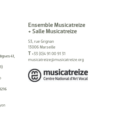
Ensemble Musicatreize
+ Salle Musicatreize
53, rue Grignan
13006 Marseille
T
+33 (0)4 91 00 91 31
(lignes 41,
musicatreize@musicatreize.org
1)
o
1216
hyon