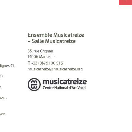
Ensemble Musicatreize
+ Salle Musicatreize
53, rue Grignan
13006 Marseille
T
+33 (0)4 91 00 91 31
(lignes 41,
musicatreize@musicatreize.org
1)
o
1216
hyon