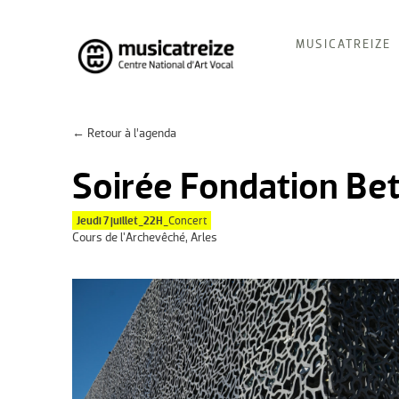
Skip
MUSICATREIZE
to
content
Musicatreize
Ensemble vocal dirigé par Roland Hayrabedian
← Retour à l’agenda
Soirée Fondation Bet
Jeudi 7 juillet_22H_
Concert
Cours de l'Archevêché, Arles