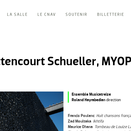
LA SALLE
LE CNAV
SOUTENIR
BILLETTERIE
tencourt Schueller, MYOP
Ensemble Musicatreize
Roland Hayrabedian
direction
Francis Poulenc
Huit chansons franç
Zad Moultaka
Ikhtifa
Maurice Ohana
Tombeau de Louize L