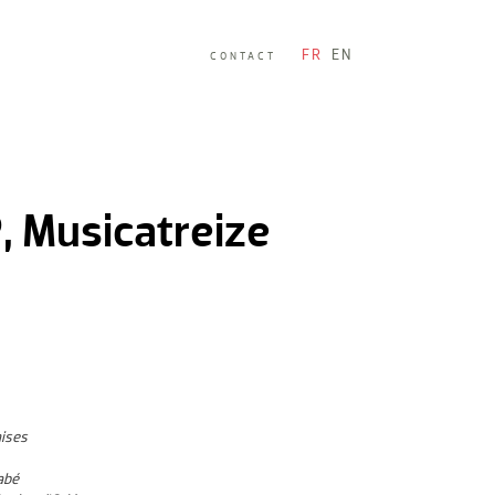
FR
EN
CONTACT
, Musicatreize
aises
abé