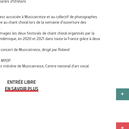
arles d’Orléans
est associée à Musicatreize et au collectif de photographes
e au chant choral lors de la semaine d’ouverture des
.
images les deux festivals de chant choral organisés par la
ndémique, en 2020 et 2021 dans toute la France grâce à deux
e concert de Musicatreize, dirigé par Roland
e
MYOP
.
st mécène de Musicatreize, Centre national d’art vocal.
ENTRÉE LIBRE
EN SAVOIR PLUS