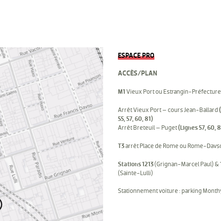
ESPACE PRO
ACCÈS/PLAN
M1
Vieux Port ou Estrangin-Préfecture
Arrêt Vieux Port – cours Jean-Ballard
55, 57, 60, 81)
Arrêt Breteuil – Puget
(Lignes 57, 60, 8
T3
arrêt Place de Rome ou Rome-Davs
Stations 1213
(Grignan-Marcel Paul) &
(Sainte-Lulli)
Stationnement voiture : parking Mont