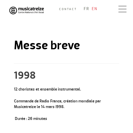
Skip
FR
EN
CONTACT
to
Musicatreize
Ensemble vocal dirigé par Roland Hayrabedian
content
Messe breve
1998
12 choristes et ensemble instrumental.
Commande de Radio France, création mondiale par
Musicatreize le 14 mars I998.
Durée : 26 minutes