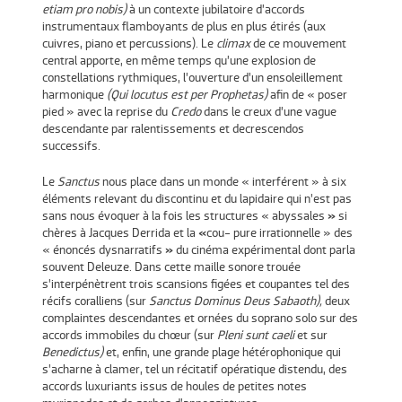
etiam pro nobis)
à un contexte jubilatoire d’accords
instrumentaux flamboyants de plus en plus étirés (aux
cuivres, piano et percussions). Le
climax
de ce mouvement
central apporte, en même temps qu’une explosion de
constellations rythmiques, l’ouverture d’un ensoleillement
harmonique
(Qui locutus est per Prophetas)
afin de « poser
pied » avec la reprise du
Credo
dans le creux d’une vague
descendante par ralentissements et decrescendos
successifs.
Le
Sanctus
nous place dans un monde « interférent » à six
éléments relevant du discontinu et du lapidaire qui n’est pas
sans nous évoquer à la fois les structures « abyssales
»
si
chères à Jacques Derrida et la
«
cou- pure irrationnelle » des
« énoncés dysnarratifs
»
du cinéma expérimental dont parla
souvent Deleuze. Dans cette maille sonore trouée
s’interpénètrent trois scansions figées et coupantes tel des
récifs coralliens (sur
Sanctus Dominus Deus Sabaoth),
deux
complaintes descendantes et ornées du soprano solo sur des
accords immobiles du chœur (sur
Pleni sunt caeli
et sur
Benedictus)
et, enfin, une grande plage hétérophonique qui
s’acharne à clamer, tel un récitatif opératique distendu, des
accords luxuriants issus de houles de petites notes