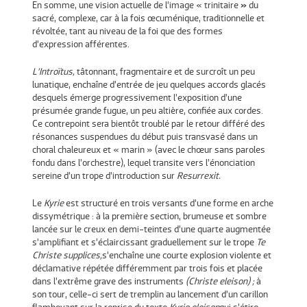
En somme, une vision actuelle de l’image « trinitaire
»
du
sacré, complexe, car à la fois œcuménique, traditionnelle et
révoltée, tant au niveau de la foi que des formes
d’expression afférentes.
L’Introïtus,
tâtonnant, fragmentaire et de surcroît un peu
lunatique, enchaîne d’entrée de jeu quelques accords glacés
desquels émerge progressivement l’exposition d’une
présumée grande fugue, un peu altière, confiée aux cordes.
Ce contrepoint sera bientôt troublé par le retour différé des
résonances suspendues du début puis transvasé dans un
choral chaleureux et « marin » (avec le chœur sans paroles
fondu dans l’orchestre), lequel transite vers l’énonciation
sereine d’un trope d’introduction sur
Resurrexit.
Le
Kyrie
est structuré en trois versants d’une forme en arche
dissymétrique : à la première section, brumeuse et sombre
lancée sur le creux en demi-teintes d’une quarte augmentée
s’amplifiant et s’éclaircissant graduellement sur le trope
Te
Christe supplices,
s’enchaîne une courte explosion violente et
déclamative répétée différemment par trois fois et placée
dans l’extrême grave des instruments
(Christe eleison) ;
à
son tour, celle-ci sert de tremplin au lancement d’un carillon