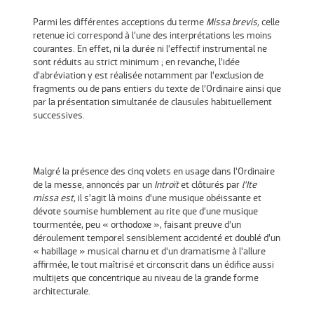
Parmi les différentes acceptions du terme
Missa brevis,
celle
retenue ici correspond à l’une des interprétations les moins
courantes. En effet, ni la durée ni l’effectif instrumental ne
sont réduits au strict minimum ; en revanche, l’idée
d’abréviation y est réalisée notamment par l’exclusion de
fragments ou de pans entiers du texte de l’Ordinaire ainsi que
par la présentation simultanée de clausules habituellement
successives.
Malgré la présence des cinq volets en usage dans l’Ordinaire
de la messe, annoncés par un
Introït
et clôturés par
l’Ite
missa est,
il s’agit là moins d’une musique obéissante et
dévote soumise humblement au rite que d’une musique
tourmentée, peu « orthodoxe », faisant preuve d’un
déroulement temporel sensiblement accidenté et doublé d’un
« habillage » musical charnu et d’un dramatisme à l’allure
affirmée, le tout maîtrisé et circonscrit dans un édifice aussi
multijets que concentrique au niveau de la grande forme
architecturale.