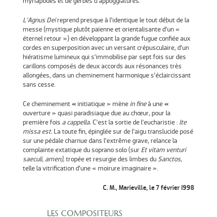
myriapodes et de gerbes d’appoggiatures.
L’Agnus Dei
reprend presque à l’identique le tout début de la
messe (mystique plutôt païenne et orientalisante d’un «
éternel retour ») en développant la grande fugue confiée aux
cordes en superposition avec un versant crépusculaire, d’un
hiératisme lumineux qui s’immobilise par sept fois sur des
carillons composés de deux accords aux résonances très
allongées, dans un cheminement harmonique s’éclaircissant
sans cesse.
Ce cheminement
«
initiatique » mène
in fine
à une
«
ouverture » quasi paradisiaque due au chœur, pour la
première fois
a cappella.
C’est la sortie de l’eucharistie :
lte
missa est.
La toute fin, épinglée sur de l’aigu translucide posé
sur une pédale charnue dans l’extrême grave, relance la
complainte extatique du soprano solo (sur
Et vitam venturi
saeculi, amen),
tropée et resurgie des limbes du
Sanctos,
telle la vitrification d’une « moirure imaginaire ».
C. M., Marieville, le 7 février I998
LES COMPOSITEURS