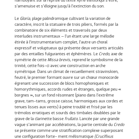
flamboyant sur la reprise du texte
Kyrie eleison
qui s’étire,
s’amenuise et s’éloigne jusqu’à l’extinction du son.
Le
Gloria,
plage palindromique cultivant la variation de
caractère, inscrit la statuaire de trois piliers, formés par la
combinatoire de six éléments et traversés par deux
interludes instrumentaux – l’un étant une large mélodie
étirée à l’instrumentarium complet, l’autre un choral
expressif et voluptueux qui présente deux versants articulés
par des entailles fulgurantes et éphémères. Le
Credo,
axe de
symétrie de cette
Missa brevis,
reprend le symbolisme de la
trinité, cette fois-ci avec une construction en arche
symétrique. Dans un climat de recueillement stravinskien,
feutré, le premier formant ouvre sur un chœur monocorde
égrenant une succession de blocs homophoniques et
homorythmiques, accords rudes et étranges, quelque peu
«
borgnes
»,
sur un fond résonnant (piano dans l’extrême
grave, tam-tams, grosse caisse, harmoniques aux cordes et
tenues lisses aux vents) à peine troublé et frisé par les
trémolos erratiques et sourds des timbales doublées par le
grave de la clarinette basse
frullato.
Lancée par une grande
vague s’animant par accélérations, la partie centrale du
Credo
se présente comme une stratification complexe superposant
une configuration forte- ment mélismatique
(Crucifixus