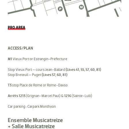
PRO AREA
ACCESS/PLAN
M1
Vieux Port or Estrangin-Préfecture
Stop Vieux Port – cours Jean-Ballard
(Lines 41, 55, 57, 60, 81)
Stop Breteuil – Puget
(Lines 57, 60, 81)
T3
stop Place de Rome or Rome-Davso
Arrêts 1213
(Grignan-Marcel Paul) &
1216
(Sainte-Lulli)
Car parking : Carpark Monthyon
Ensemble Musicatreize
+ Salle Musicatreize