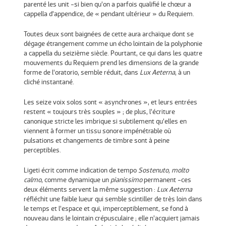
parenté les unit -si bien qu’on a parfois qualifié le chœur a
cappella d’appendice, de « pendant ultérieur » du Requiem.
Toutes deux sont baignées de cette aura archaïque dont se
dégage étrangement comme un écho lointain de la polyphonie
a cappella du seizième siècle. Pourtant, ce qui dans les quatre
mouvements du Requiem prend les dimensions de la grande
forme de l’oratorio, semble réduit, dans
Lux Aeterna
, à un
cliché instantané.
Les seize voix solos sont « asynchrones », et leurs entrées
restent « toujours très souples » ; de plus, l’écriture
canonique stricte les imbrique si subtilement qu’elles en
viennent à former un tissu sonore impénétrable où
pulsations et changements de timbre sont à peine
perceptibles.
Ligeti écrit comme indication de tempo
Sostenuto, molto
calmo
, comme dynamique un
pianissimo
permanent -ces
deux éléments servent la même suggestion :
Lux Aeterna
réfléchit une faible lueur qui semble scintiller de très loin dans
le temps et l’espace et qui, imperceptiblement, se fond à
nouveau dans le lointain crépusculaire ; elle n’acquiert jamais