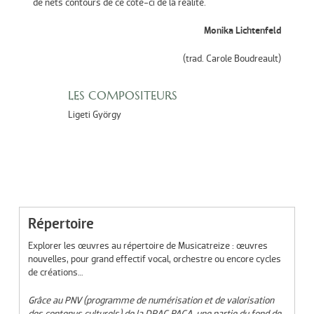
de nets contours de ce côté-ci de la réalité.
Monika Lichtenfeld
(trad. Carole Boudreault)
LES COMPOSITEURS
Ligeti György
Répertoire
Explorer les œuvres au répertoire de Musicatreize : œuvres
nouvelles, pour grand effectif vocal, orchestre ou encore cycles
de créations…
Grâce au PNV (programme de numérisation et de valorisation
des contenus culturels) de la DRAC PACA, une partie du fond de