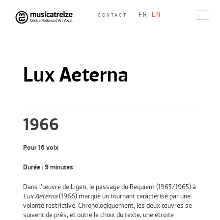
Skip
FR
EN
CONTACT
to
Musicatreize
Ensemble vocal dirigé par Roland Hayrabedian
content
Lux Aeterna
1966
Pour 16 voix
Durée : 9 minutes
Dans l’œuvre de Ligeti, le passage du Requiem (1963/1965) à
Lux Aeterna
(1966) marque un tournant caractérisé par une
volonté restrictive. Chronologiquement, les deux œuvres se
suivent de près, et outre le choix du texte, une étroite