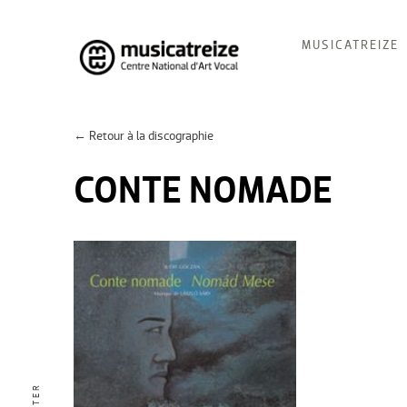
Skip
MUSICATREIZE
to
content
Musicatreize
Ensemble vocal dirigé par Roland Hayrabedian
← Retour à la discographie
CONTE NOMADE