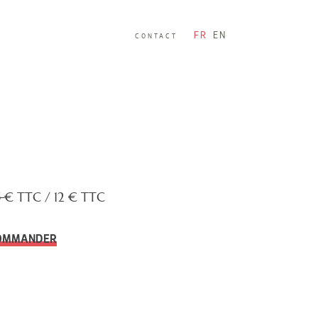
FR
EN
CONTACT
5
€ TTC /
12 € TTC
OMMANDER