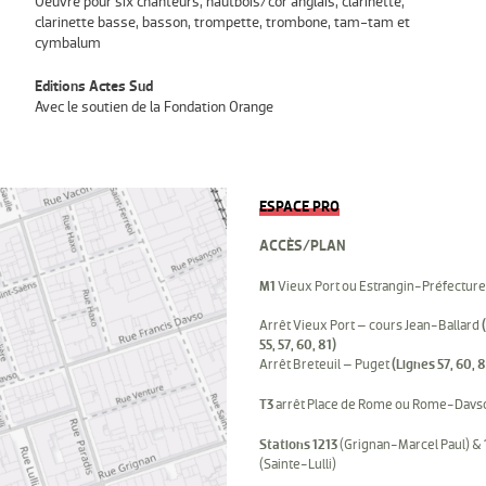
Oeuvre pour six chanteurs, hautbois/cor anglais, clarinette,
clarinette basse, basson, trompette, trombone, tam-tam et
cymbalum
Editions Actes Sud
Avec le soutien de la Fondation Orange
ESPACE PRO
ACCÈS/PLAN
M1
Vieux Port ou Estrangin-Préfecture
Arrêt Vieux Port – cours Jean-Ballard
55, 57, 60, 81)
Arrêt Breteuil – Puget
(Lignes 57, 60, 8
T3
arrêt Place de Rome ou Rome-Davs
Stations 1213
(Grignan-Marcel Paul) &
(Sainte-Lulli)