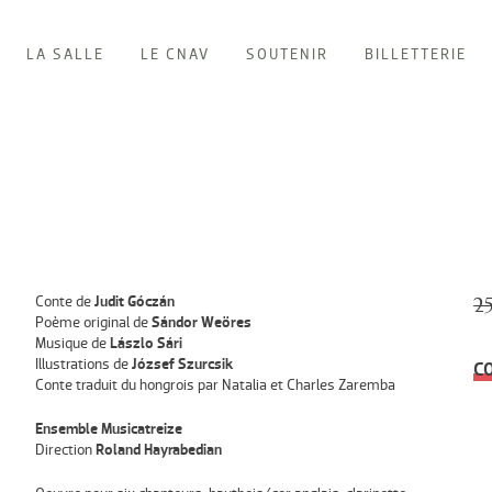
LA SALLE
LE CNAV
SOUTENIR
BILLETTERIE
Conte de
Judit Góczán
2
Poème original de
Sándor Weöres
Musique de
Lászlo Sári
Illustrations de
József Szurcsik
C
Conte traduit du hongrois par Natalia et Charles Zaremba
Ensemble Musicatreize
Direction
Roland Hayrabedian