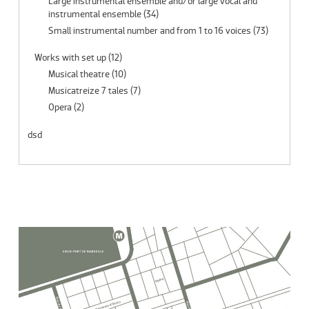
Large instrumental ensemble and/or large vocal and
instrumental ensemble
(34)
Small instrumental number and from 1 to 16 voices
(73)
Works with set up
(12)
Musical theatre
(10)
Musicatreize 7 tales
(7)
Opera
(2)
dsd