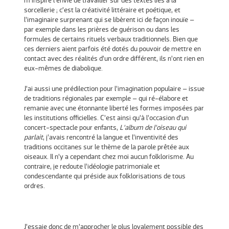
m’inspire l’envie de travailler sur des textes liés à la
sorcellerie ; c’est la créativité littéraire et poétique, et
l’imaginaire surprenant qui se libèrent ici de façon inouïe –
par exemple dans les prières de guérison ou dans les
formules de certains rituels verbaux traditionnels. Bien que
ces derniers aient parfois été dotés du pouvoir de mettre en
contact avec des réalités d’un ordre différent, ils n’ont rien en
eux-mêmes de diabolique.
J’ai aussi une prédilection pour l’imagination populaire – issue
de traditions régionales par exemple – qui ré-élabore et
remanie avec une étonnante liberté les formes imposées par
les institutions officielles. C’est ainsi qu’à l’occasion d’un
concert-spectacle pour enfants,
L’album de l’oiseau qui
parlait
, j’avais rencontré la langue et l’inventivité des
traditions occitanes sur le thème de la parole prêtée aux
oiseaux. Il n’y a cependant chez moi aucun folklorisme. Au
contraire, je redoute l’idéologie patrimoniale et
condescendante qui préside aux folklorisations de tous
ordres.
J’essaie donc de m’approcher le plus loyalement possible des