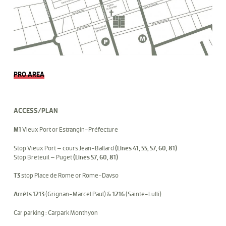
PRO AREA
ACCESS/PLAN
M1
Vieux Port or Estrangin-Préfecture
Stop Vieux Port – cours Jean-Ballard
(Lines 41, 55, 57, 60, 81)
Stop Breteuil – Puget
(Lines 57, 60, 81)
T3
stop Place de Rome or Rome-Davso
Arrêts 1213
(Grignan-Marcel Paul) &
1216
(Sainte-Lulli)
Car parking : Carpark Monthyon