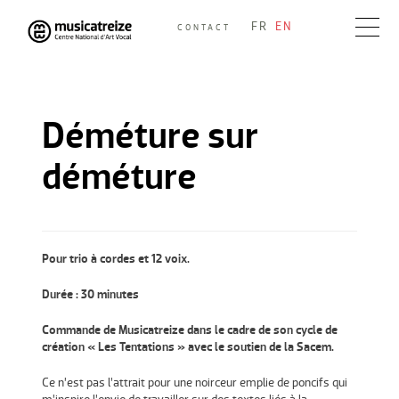
Skip
FR
EN
CONTACT
to
Musicatreize
Ensemble vocal dirigé par Roland Hayrabedian
content
Déméture sur
déméture
Pour trio à cordes et 12 voix.
Durée : 30 minutes
Commande de Musicatreize dans le cadre de son cycle de
création « Les Tentations » avec le soutien de la Sacem.
Ce n’est pas l’attrait pour une noirceur emplie de poncifs qui