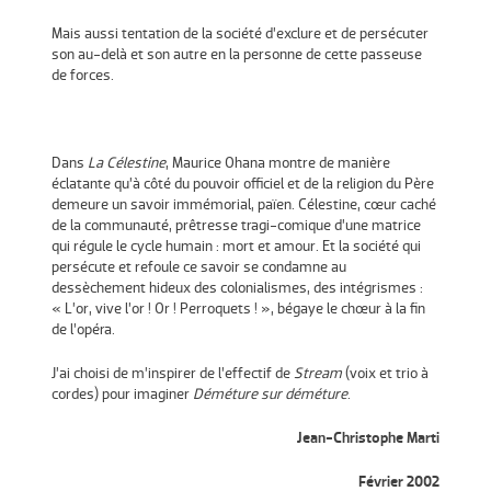
Mais aussi tentation de la société d’exclure et de persécuter
son au-delà et son autre en la personne de cette passeuse
de forces.
Dans
La Célestine
, Maurice Ohana montre de manière
éclatante qu’à côté du pouvoir officiel et de la religion du Père
demeure un savoir immémorial, païen. Célestine, cœur caché
de la communauté, prêtresse tragi-comique d’une matrice
qui régule le cycle humain : mort et amour. Et la société qui
persécute et refoule ce savoir se condamne au
dessèchement hideux des colonialismes, des intégrismes :
« L’or, vive l’or ! Or ! Perroquets ! », bégaye le chœur à la fin
de l’opéra.
J’ai choisi de m’inspirer de l’effectif de
Stream
(voix et trio à
cordes) pour imaginer
Déméture sur déméture
.
Jean-Christophe Marti
Février 2002