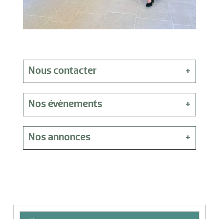
Nous contacter
Adresse
6 Impasse des Marthes 13012 MARSEILLE
Nos évènements
Tel.
0631852242
Aucun évènements à venir pour le moment
Email.
benedictepereira@free.fr
Nos annonces
Site Web
hymnis.fr
Aucune annonce pour le moment