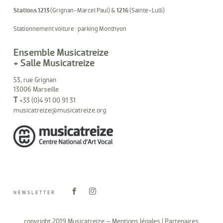
Stations 1213
(Grignan-Marcel Paul) &
1216
(Sainte-Lulli)
Stationnement voiture : parking Monthyon
Ensemble Musicatreize
+ Salle Musicatreize
53, rue Grignan
13006 Marseille
T
+33 (0)4 91 00 91 31
musicatreize@musicatreize.org
NEWSLETTER
copyright 2019 Musicatreize –
Mentions légales
|
Partenaires