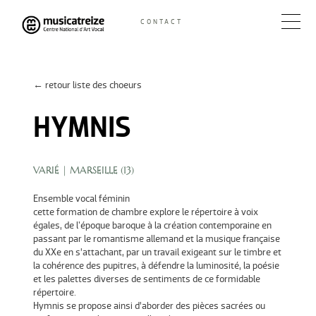
Skip
CONTACT
to
Musicatreize
Ensemble vocal dirigé par Roland Hayrabedian
content
← retour liste des choeurs
HYMNIS
VARIÉ
| MARSEILLE (
13
)
Ensemble vocal féminin
cette formation de chambre explore le répertoire à voix
égales, de l'époque baroque à la création contemporaine en
passant par le romantisme allemand et la musique française
du XXe en s’attachant, par un travail exigeant sur le timbre et
la cohérence des pupitres, à défendre la luminosité, la poésie
et les palettes diverses de sentiments de ce formidable
répertoire.
Hymnis se propose ainsi d’aborder des pièces sacrées ou