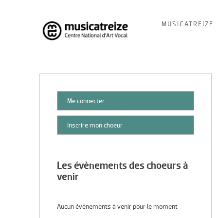
Skip
MUSICATREIZE
to
content
Musicatreize
Ensemble vocal dirigé par Roland Hayrabedian
Me connecter
Inscrire mon choeur
Les évènements des choeurs à
venir
Aucun évènements à venir pour le moment