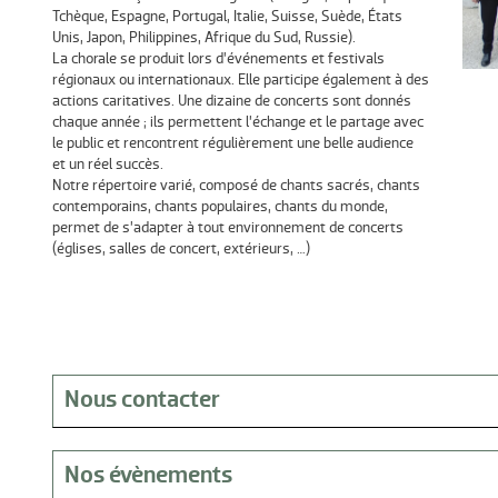
Tchèque, Espagne, Portugal, Italie, Suisse, Suède, États
Unis, Japon, Philippines, Afrique du Sud, Russie).
La chorale se produit lors d’événements et festivals
régionaux ou internationaux. Elle participe également à des
actions caritatives. Une dizaine de concerts sont donnés
chaque année ; ils permettent l’échange et le partage avec
le public et rencontrent régulièrement une belle audience
et un réel succès.
Notre répertoire varié, composé de chants sacrés, chants
contemporains, chants populaires, chants du monde,
permet de s’adapter à tout environnement de concerts
(églises, salles de concert, extérieurs, …)
Nous contacter
Adresse
Chez Mme Monique Boyer - 1088 avenue Auguste Renoir - 83500 L
Nos évènements
Tel.
06.64.00.23.28