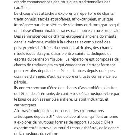
grande connaissances des musiques traditionnelles des
caraïbes.
Le chœur s’est attaché à explorer un répertoire de chants
traditionnels, sacrés et profanes, afro-caribéen, musique
imprégnée par deux siècles de relations et d’immigration qui
ont laissé d’innombrables traces dans notre culture musicale.
Des réminiscences de chants européens anciens dormants
dans la mémoire, mêlés à la richesse et complexité des
polyrythmies héritées du continent africains, des chants
rituels issus du syncrétisme entre saints catholiques et
esprits du panthéon Yoruba... Le répertoire est composés de
chants de tradition orales qui voyagent et se transforment
pour certains depuis des siècles, d’autres depuis quelques
dizaines d’années, d’autres encore ont juste commencé leur
périple...
Ils ont en commun d’être des chants d’assemblées, de rites,
de fêtes, de cérémonie, de contextes où la musique vibre par
le biais de son assemblée entière, ils sont incluants, et
cathartiques.
Afrimayé multiplie les concerts et les collaborations
artistiques depuis 2014, des collaborations, qui l’ont amenés
a explorer de multiples formes de rapport au public. Elle a
expérimenté un travail autour du chœur théâtral, de la danse,
de la musique, du rythme…