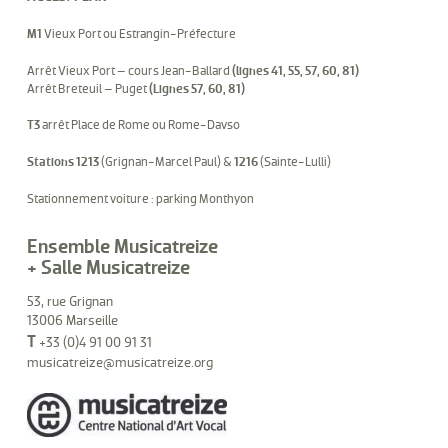
M1
Vieux Port ou Estrangin-Préfecture
Arrêt Vieux Port – cours Jean-Ballard
(lignes 41, 55, 57, 60, 81)
Arrêt Breteuil – Puget
(Lignes 57, 60, 81)
T3
arrêt Place de Rome ou Rome-Davso
Stations 1213
(Grignan-Marcel Paul) &
1216
(Sainte-Lulli)
Stationnement voiture : parking Monthyon
Ensemble Musicatreize
+ Salle Musicatreize
53, rue Grignan
13006 Marseille
T
+33 (0)4 91 00 91 31
musicatreize@musicatreize.org