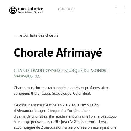
Skip
CONTACT
to
Musicatreize
Ensemble vocal dirigé par Roland Hayrabedian
content
← retour liste des choeurs
Chorale Afrimayé
CHANTS TRADITIONNELS / MUSIQUE DU MONDE
|
MARSEILLE (
13
)
Chants et rythmes traditionnels sacrés et profanes afro-
caribéens (Haiti, Cuba, Guadeloupe, Colombie).
Ce chœur amateur est né en 2012 sous l’impulsion
d’Alexandra Satger. Composé à l’origine d’une
dizaine de choristes, il a rapidement pris une forme beaucoup
plus large pouvant accueillir jusqu'à 80 chanteurs. Il est
accompagné de 2 percussionnistes professionnels ayant une