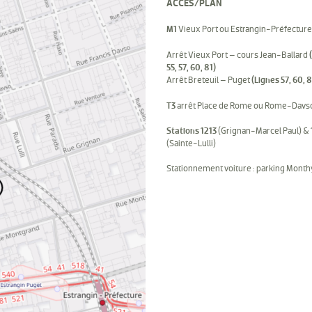
ACCÈS/PLAN
M1
Vieux Port ou Estrangin-Préfecture
Arrêt Vieux Port – cours Jean-Ballard
55, 57, 60, 81)
Arrêt Breteuil – Puget
(Lignes 57, 60, 8
T3
arrêt Place de Rome ou Rome-Davs
Stations 1213
(Grignan-Marcel Paul) &
(Sainte-Lulli)
Stationnement voiture : parking Mont