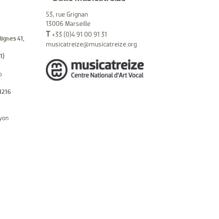
53, rue Grignan
13006 Marseille
T
+33 (0)4 91 00 91 31
(lignes 41,
musicatreize@musicatreize.org
1)
o
1216
hyon