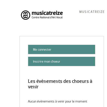
Skip
MUSICATREIZE
to
content
Musicatreize
Ensemble vocal dirigé par Roland Hayrabedian
Me connecter
Inscrire mon choeur
Les évènements des choeurs à
venir
Aucun évènements à venir pour le moment