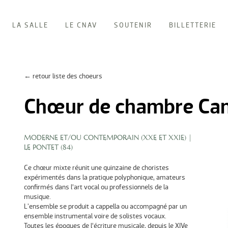
LA SALLE
LE CNAV
SOUTENIR
BILLETTERIE
← retour liste des choeurs
Chœur de chambre Ca
MODERNE ET/OU CONTEMPORAIN (XXE ET XXIE)
|
LE PONTET (
84
)
Ce chœur mixte réunit une quinzaine de choristes
expérimentés dans la pratique polyphonique, amateurs
confirmés dans l’art vocal ou professionnels de la
musique.
L'ensemble se produit a cappella ou accompagné par un
ensemble instrumental voire de solistes vocaux.
Toutes les époques de l’écriture musicale, depuis le XIVe