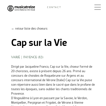
Skip
CONTACT
to
Musicatreize
Ensemble vocal dirigé par Roland Hayrabedian
content
← retour liste des choeurs
Cap sur la Vie
VARIÉ
| FAYENCE (
83
)
Dirigé par Jacqueline Franco, Cap sur la Vie, choeur formé de
20 choristes, existe à présent depuis 26 ans. Primé au
concours de chorales de Roquebrune sur Argens et au
concours international de Vérone (Italie) Cap sur la Vie puise
son répertoire aussi bien dans le sacré que dans le profane de
toutes les époques, sans oublier les chants traditionnels de
Provence.
D'Angoulême à Lyon en passant par la Savoie, le Verdon,
Montpellier, Perpignan et Frigolet, de Vérone à Vienne