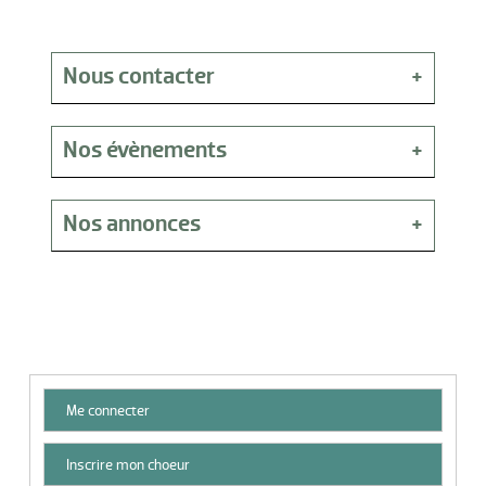
Nous contacter
Adresse
1301, CHEMIN DE BONNEFONT
Nos évènements
Tel.
0662509317
Aucun évènements à venir pour le moment
Email.
capsurlavie@free.fr
Nos annonces
Site Web
Aucune annonce pour le moment
Me connecter
Inscrire mon choeur