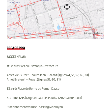
ESPACE PRO
ACCÈS/PLAN
M1
Vieux Port ou Estrangin-Préfecture
Arrêt Vieux Port – cours Jean-Ballard
(lignes 41, 55, 57, 60, 81)
Arrêt Breteuil – Puget
(Lignes 57, 60, 81)
T3
arrêt Place de Rome ou Rome-Davso
Stations 1213
(Grignan-Marcel Paul) &
1216
(Sainte-Lulli)
Stationnement voiture : parking Monthyon