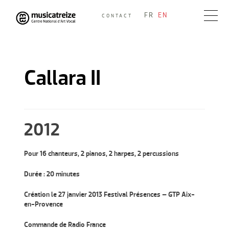
Skip
FR
EN
CONTACT
to
Musicatreize
Ensemble vocal dirigé par Roland Hayrabedian
content
Callara II
2012
Pour 16 chanteurs, 2 pianos, 2 harpes, 2 percussions
Durée : 20 minutes
Création le 27 janvier 2013 Festival Présences – GTP Aix-
en-Provence
Commande de Radio France