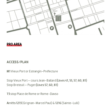
PRO AREA
ACCESS/PLAN
M1
Vieux Port or Estrangin-Préfecture
Stop Vieux Port – cours Jean-Ballard
(Lines 41, 55, 57, 60, 81)
Stop Breteuil – Puget
(Lines 57, 60, 81)
T3
stop Place de Rome or Rome-Davso
Arrêts 1213
(Grignan-Marcel Paul) &
1216
(Sainte-Lulli)