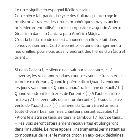
Le titre signifie en espagnol il/elle se taira.
Cette pièce fait partie du cycle des Callara qui interroge le
mutisme à travers des textes prophétiques mayas anciens,
précédemment utilisés par le compositeur argentin Alberto
Ginastera dans sa Cantata para América Mâgica.
C’est la fin du monde qui est annoncée et elle se fait dans
l’ensevelissement. Cette prophétie résonne étrangement à
nos oreilles, pour nous aussi viendront des frères d’un (autre)
orient…
Si dans Callara I, le silence naissait par la cassure, ici, à
l’inverse, les voix sont rendues muettes sous le fracas et le
tumulte extérieurs. Quand le poème dit « Quand viendront
les jours sans nom, / Quand apparaîtra le signe de Kauil / (…)
Quand viendront les frères de l’orient / (…) A l’aube la terre
brûlera ; / Les éventails du ciel tomberont / (…) sous la pluie
verte de Yaxalchac / (…) L’arrivée du Katum transformera
toute chose / Les hommes chanteurs seront accablés (…)
/Alors le sistre se taira, se taira le tambour ! / Tout se taira… !
», les voix seront littéralement recouvertes et plongeront
dans l’inaudible. Le riche appareil instrumental permettant au
compositeur de relier le monde chtonien aux cieux déchaînés,